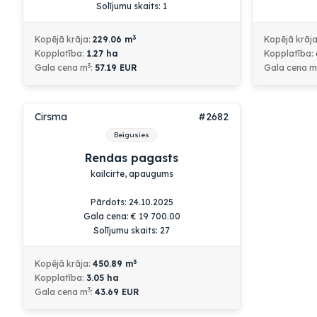
Solījumu skaits: 1
3
Kopējā krāja:
229.06
m
Kopējā krāj
Kopplatība:
1.27
ha
Kopplatība:
3
Gala cena m
:
57.19 EUR
Gala cena m
Cirsma
#2682
Beigusies
Rendas pagasts
kailcirte, apaugums
Pārdots: 24.10.2025
Gala cena:
€
19 700.00
Solījumu skaits: 27
3
Kopējā krāja:
450.89
m
Kopplatība:
3.05
ha
3
Gala cena m
:
43.69 EUR