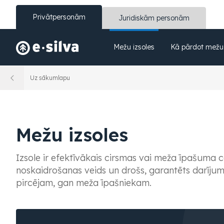
Privātpersonām
Juridiskām personām
Mežu izsoles
Kā pārdot mežu
Uz sākumlapu
Mežu izsoles
Izsole ir efektīvākais cirsmas vai meža īpašuma 
noskaidrošanas veids un drošs, garantēts darīju
pircējam, gan meža īpašniekam.