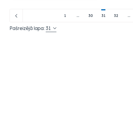
1
...
30
31
32
...
Pašreizējā lapa:
31