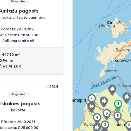
Beigusies
Suntažu pagasts
irte, kailcirte pēc caurmēra
Pārdots: 29.10.2025
Gala cena:
€
28 500.00
Solījumu skaits: 65
3
a:
447.10
m
0.96
ha
3
:
63.74 EUR
#2614
Beigusies
ilskalnes pagasts
kailcirte
Pārdots: 24.10.2025
Gala cena:
€
25 800.00