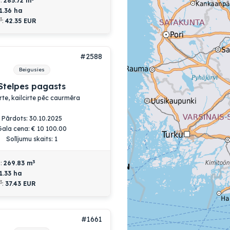
a:
285.72
m
1.36
ha
3
:
42.35 EUR
#2588
Beigusies
Stelpes pagasts
irte, kailcirte pēc caurmēra
Pārdots: 30.10.2025
Gala cena:
€
10 100.00
Solījumu skaits: 1
3
a:
269.83
m
1.33
ha
3
:
37.43 EUR
#1661