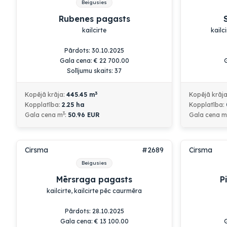
Beigusies
Rubenes pagasts
kailcirte
kailc
Pārdots: 30.10.2025
Gala cena:
€
22 700.00
Solījumu skaits: 37
3
Kopējā krāja:
445.45
m
Kopējā krāj
Kopplatība:
2.25
ha
Kopplatība:
3
Gala cena m
:
50.96 EUR
Gala cena m
Cirsma
#2689
Cirsma
Beigusies
Mērsraga pagasts
P
kailcirte, kailcirte pēc caurmēra
Pārdots: 28.10.2025
Gala cena:
€
13 100.00