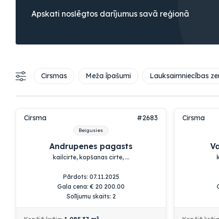
Apskati noslēgtos darījumus savā reģionā
Cirsmas
Meža īpašumi
Lauksaimniecības ze
Cirsma
#2683
Cirsma
Beigusies
Andrupenes pagasts
V
kailcirte, kopšanas cirte, ...
Pārdots: 07.11.2025
Gala cena:
€
20 200.00
Solījumu skaits: 2
3