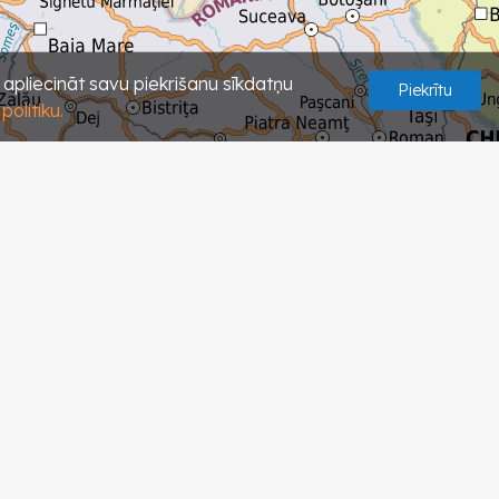
s apliecināt savu piekrišanu sīkdatņu
Piekrītu
olitiku.
+
+
−
−
Skatīt vairāk