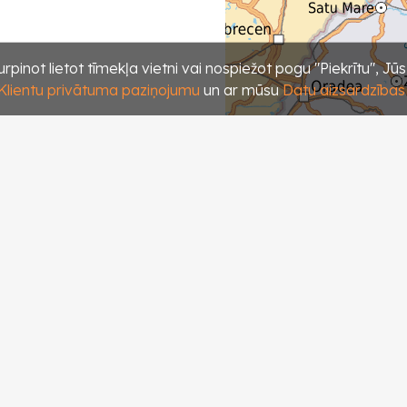
rpinot lietot tīmekļa vietni vai nospiežot pogu "Piekrītu", Jū
Klientu privātuma paziņojumu
un ar mūsu
Datu aizsardzības p
i
-silva
sistēmā
(580)