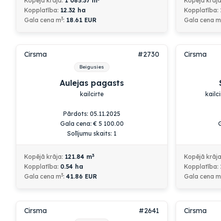
Kopējā krāja:
1 085.37
m
Kopējā krāj
Kopplatība:
12.32
ha
Kopplatība:
3
Gala cena m
:
18.61 EUR
Gala cena m
Cirsma
#2730
Cirsma
Beigusies
Aulejas pagasts
kailcirte
kailc
Pārdots: 05.11.2025
Gala cena:
€
5 100.00
Solījumu skaits: 1
3
Kopējā krāja:
121.84
m
Kopējā krāj
Kopplatība:
0.54
ha
Kopplatība:
3
Gala cena m
:
41.86 EUR
Gala cena m
Cirsma
#2641
Cirsma