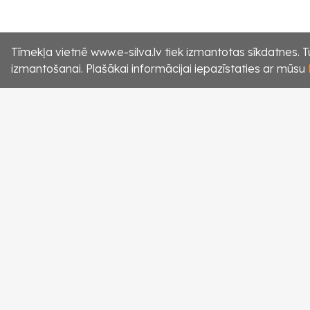
Tīmekļa vietnē www.e-silva.lv tiek izmantotas sīkdatnes. Tu
izmantošanai. Plašākai informācijai iepazīstaties ar mūsu
Uzņēmumi, kas pērk cirsmas un meža īpašumus
e