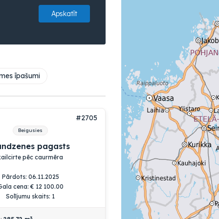
Apskatīt
mes īpašumi
#2705
Beigusies
andzenes pagasts
kailcirte pēc caurmēra
Pārdots: 06.11.2025
Gala cena:
€
12 100.00
Solījumu skaits: 1
3