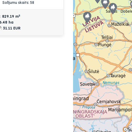
Solījumu skaits: 58
3
a:
829.19
m
6.48
ha
3
:
31.11 EUR