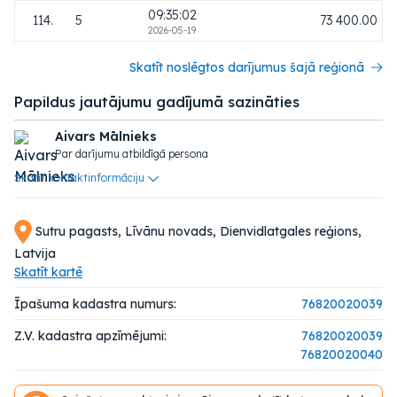
09:35:02
114.
5
73 400.00
2026-05-19
Skatīt noslēgtos darījumus šajā reģionā
Papildus jautājumu gadījumā sazināties
Aivars Mālnieks
Par darījumu atbildīgā persona
Skatīt kontaktinformāciju
Sutru pagasts, Līvānu novads, Dienvidlatgales reģions,
Latvija
Skatīt kartē
Īpašuma kadastra numurs:
76820020039
Z.V. kadastra apzīmējumi:
76820020039
76820020040