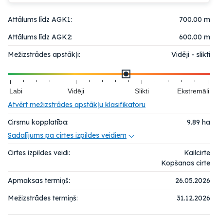
Attālums līdz AGK1:
700.00 m
Attālums līdz AGK2:
600.00 m
Mežizstrādes apstākļi:
Vidēji - slikti
Labi
Vidēji
Slikti
Ekstremāli
Atvērt mežizstrādes apstākļu klasifikatoru
Cirsmu kopplatība:
9.89
ha
Sadalījums pa cirtes izpildes veidiem
Cirtes izpildes veidi:
Kailcirte
Kopšanas cirte
Apmaksas termiņš:
26.05.2026
Mežizstrādes termiņš:
31.12.2026