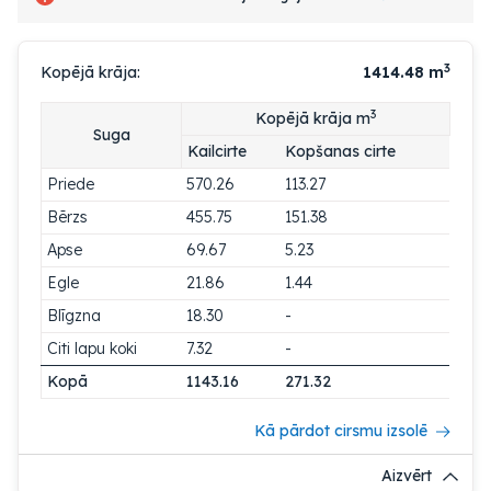
3
Kopējā krāja:
1414.48
m
3
Kopējā krāja m
Suga
Kailcirte
Kopšanas cirte
Priede
570.26
113.27
Bērzs
455.75
151.38
Apse
69.67
5.23
Egle
21.86
1.44
Blīgzna
18.30
-
Citi lapu koki
7.32
-
Kopā
1143.16
271.32
Kā pārdot cirsmu izsolē
Aizvērt