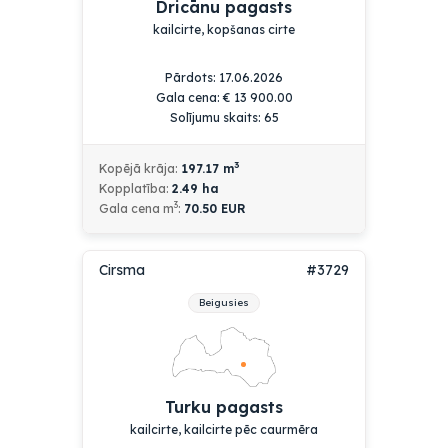
Dricānu pagasts
kailcirte, kopšanas cirte
Pārdots:
17.06.2026
Gala cena:
€
13 900.00
Solījumu skaits: 65
3
Kopējā krāja:
197.17
m
Kopplatība:
2.49
ha
3
Gala cena m
:
70.50 EUR
Cirsma
#3729
Beigusies
Turku pagasts
kailcirte, kailcirte pēc caurmēra