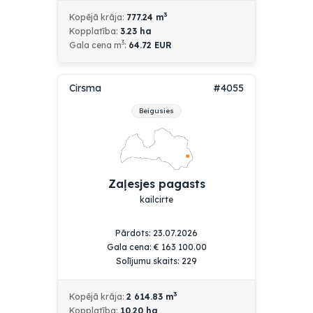
3
Kopējā krāja:
777.24
m
Kopplatība:
3.23
ha
3
Gala cena m
:
64.72 EUR
Cirsma
#4055
Beigusies
Zaļesjes pagasts
kailcirte
Pārdots:
23.07.2026
Gala cena:
€
163 100.00
Solījumu skaits: 229
3
Kopējā krāja:
2 614.83
m
Kopplatība:
10.20
ha