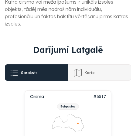
Katra cirsma vai meža īpašums ir unikāls izsoles
objekts, tādēļ mēs nodrošinām individuālu,
profesionālu un faktos balstītu vērtēšanu pirms katras
izsoles.
Darījumi Latgalē
Saraksts
Karte
Cirsma
#3517
Beigusies