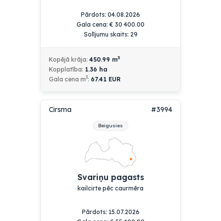
Pārdots:
04.08.2026
Gala cena:
€
30 400.00
Solījumu skaits: 29
3
Kopējā krāja:
450.99
m
Kopplatība:
1.36
ha
3
Gala cena m
:
67.41 EUR
Cirsma
#3994
Beigusies
Svariņu pagasts
kailcirte pēc caurmēra
Pārdots:
15.07.2026