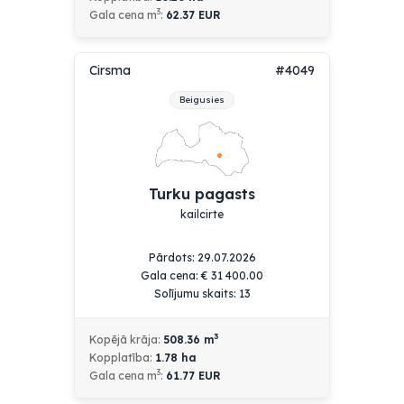
3
Gala cena m
:
62.37 EUR
Cirsma
#4049
Beigusies
Turku pagasts
kailcirte
Pārdots:
29.07.2026
Gala cena:
€
31 400.00
Solījumu skaits: 13
3
Kopējā krāja:
508.36
m
Kopplatība:
1.78
ha
3
Gala cena m
:
61.77 EUR