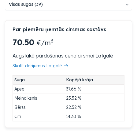
Par piemēru ņemtās cirsmas sastāvs
70.50
3
€/m
Augstākā pārdošanas cena cirsmai Latgalē
Skatīt darījumus Latgalē
Suga
Kopējā krāja
Apse
37.66 %
Melnalksnis
25.52 %
Bērzs
22.52 %
Citi
14.30 %