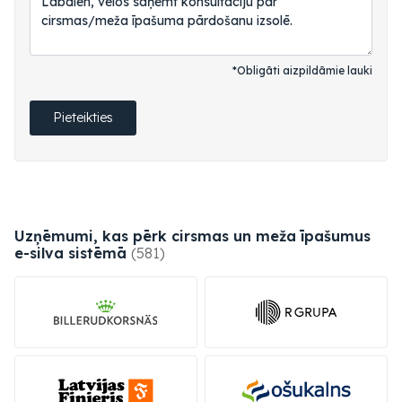
*Obligāti aizpildāmie lauki
Pieteikties
Uzņēmumi, kas pērk cirsmas un meža īpašumus
e-silva
sistēmā
(581)