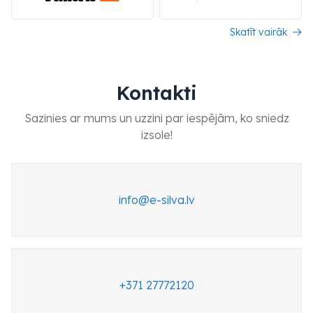
Skatīt vairāk
Kontakti
Sazinies ar mums un uzzini par iespējām, ko sniedz
izsole!
vl.avlis-e@ofni
+371 27772120