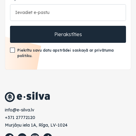
Pierakstīties
Piekrītu savu datu apstrādei saskaņā ar privātuma
politiku.
vl.avlis-e@ofni
+371 27772120
Murjāņu iela 1A, Rīga, LV-1024