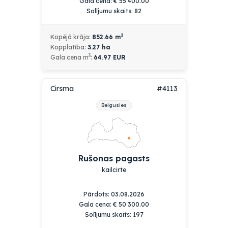
Gala cena:
€
55 400.00
Solījumu skaits: 82
3
Kopējā krāja:
852.66
m
Kopplatība:
3.27
ha
3
Gala cena m
:
64.97 EUR
Cirsma
#4113
Beigusies
Rušonas pagasts
kailcirte
Pārdots:
03.08.2026
Gala cena:
€
50 300.00
Solījumu skaits: 197