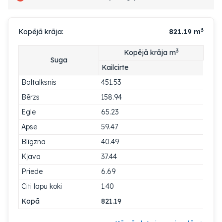
3
Kopējā krāja:
821.19
m
3
Kopējā krāja m
Suga
Kailcirte
Baltalksnis
451.53
Bērzs
158.94
Egle
65.23
Apse
59.47
Blīgzna
40.49
Kļava
37.44
Priede
6.69
Citi lapu koki
1.40
Kopā
821.19