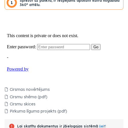
Spiežot uz punkta, ir iespējams apskatīt katra nogabala
1
360° attēlu.
Cirsmas novērtējums
Cirsmu shēma (pdf)
Cirsmu skices
Pirkuma līguma projekts (pdf)
Lai skatītu dokumentus ir jāielogojas sistēmā
šeit!