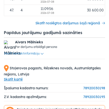
2026-07-08
11:09:56
47.
4
30 600.00
2026-07-08
Skatīt noslēgtos darījumus šajā reģionā
Papildus jautājumu gadījumā sazināties
Aivars Mālnieks
Par darījumu atbildīgā persona
Skatīt kontaktinformāciju
Stoļerovas pagasts, Rēzeknes novads, Austrumlatgales
reģions, Latvija
Skatīt kartē
Īpašuma kadastra numurs:
78920030198
Z.V. kadastra apzīmējums:
78920030195