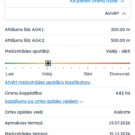
Kā pārdot cirsmu izsolē
Aizvērt
Attālums līdz AGK1:
200.00 m
Attālums līdz AGK2:
500.00 m
Mežizstrādes apstākļi:
Vidēji - slikti
Labi
Vidēji
Slikti
Ekstremāli
Atvērt mežizstrādes apstākļu klasifikatoru
Cirsmu kopplatība:
4.82
ha
Sadalījums pa cirtes izpildes veidiem
Cirtes izpildes veidi:
Kailcirte
Apmaksas termiņš:
15.07.2026
Mežizstrādes termiņš:
31.12.2026