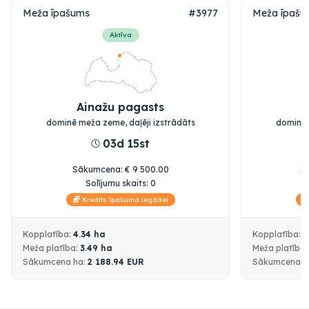
Meža īpašums
#3977
Meža īpašu
Aktīva
Ainažu pagasts
dominē meža zeme, daļēji izstrādāts
dominē 
03d 15st
Sākumcena
:
€
9 500.00
S
Solījumu skaits:
0
Kredīts īpašuma iegādei
Kopplatība:
4.34
ha
Kopplatība:
1
Meža platība:
3.49
ha
Meža platība
Sākumcena
ha:
2 188.94
EUR
Sākumcena
h