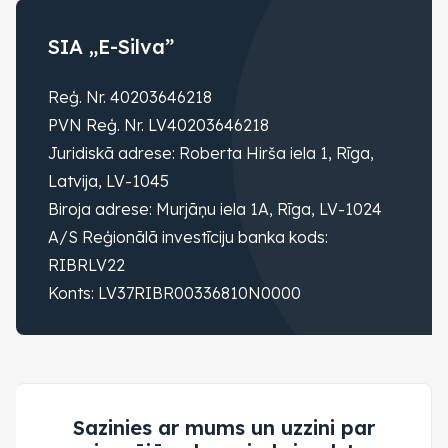
SIA „E-Silva”
Reģ. Nr. 40203646218
PVN Reģ. Nr. LV40203646218
Juridiskā adrese: Roberta Hirša iela 1, Rīga,
Latvija, LV-1045
Biroja adrese: Murjāņu iela 1A, Rīga, LV-1024
A/S Reģionālā investīciju banka kods:
RIBRLV22
Konts: LV37RIBR00336810N0000
Sazinies ar mums un uzzini par