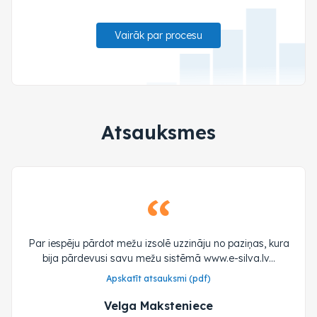
Vairāk par procesu
Atsauksmes
Par iespēju pārdot mežu izsolē uzzināju no paziņas, kura
bija pārdevusi savu mežu sistēmā www.e-silva.lv...
Apskatīt atsauksmi (pdf)
Velga Maksteniece