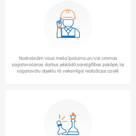
Nodrošinām visus meža īpašuma un/vai cirsmas
sagatavošanas darbus jebkādā sarežģītības pakāpē, lai
sagatavotu objektu tā veiksmīgai realizācijai izsolē.