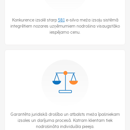
Konkurence izsolē starp
581
e-silva
meža izsoļu sistēmā
integrētiem nozares uzņēmumiem nodrošina visaugstāko
iespējamo cenu.
Garantēta juridiskā drošība un atbalsts meža īpašniekam
izsoles un darījuma procesā. Katram klientam tiek
nodrošināta individuāla pieeja.