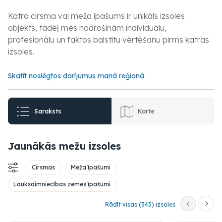
Katra cirsma vai meža īpašums ir unikāls izsoles
objekts, tādēļ mēs nodrošinām individuālu,
profesionālu un faktos balstītu vērtēšanu pirms katras
izsoles.
Skatīt noslēgtos darījumus manā reģionā
Saraksts
Karte
Jaunākās mežu izsoles
Cirsmas
Meža īpašumi
Lauksaimniecības zemes īpašumi
Rādīt visas (343) izsoles