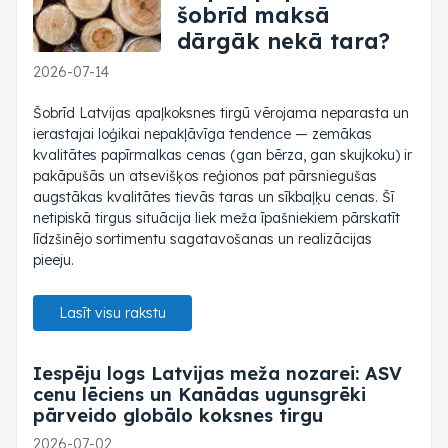
šobrīd maksā
dārgāk nekā tara?
2026-07-14
Šobrīd Latvijas apaļkoksnes tirgū vērojama neparasta un
ierastajai loģikai nepakļāvīga tendence — zemākas
kvalitātes papīrmalkas cenas (gan bērza, gan skujkoku) ir
pakāpušās un atsevišķos reģionos pat pārsniegušas
augstākas kvalitātes tievās taras un sīkbaļķu cenas. Šī
netipiskā tirgus situācija liek meža īpašniekiem pārskatīt
līdzšinējo sortimentu sagatavošanas un realizācijas
pieeju.
Lasīt visu rakstu
Iespēju logs Latvijas meža nozarei: ASV
cenu lēciens un Kanādas ugunsgrēki
pārveido globālo koksnes tirgu
2026-07-02