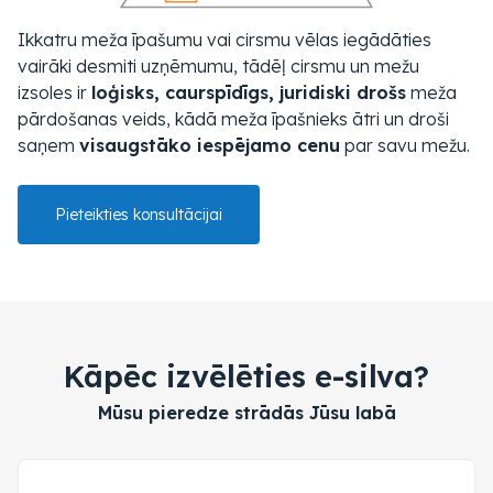
Ikkatru meža īpašumu vai cirsmu vēlas iegādāties
vairāki desmiti uzņēmumu, tādēļ cirsmu un mežu
izsoles ir
loģisks, caurspīdīgs, juridiski drošs
meža
pārdošanas veids, kādā meža īpašnieks ātri un droši
saņem
visaugstāko iespējamo cenu
par savu mežu.
Pieteikties konsultācijai
Kāpēc izvēlēties e-silva?
Mūsu pieredze strādās Jūsu labā