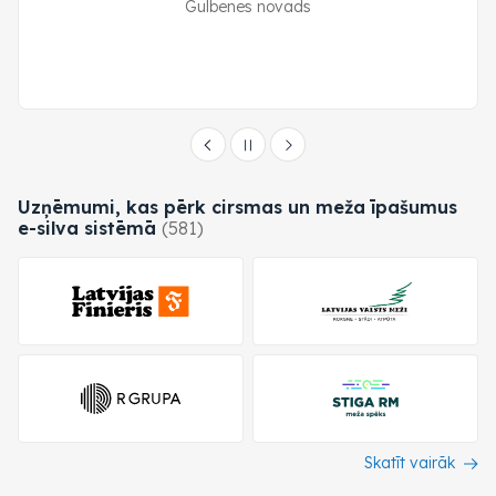
Gulbenes novads
Uzņēmumi, kas pērk cirsmas un meža īpašumus
e-silva
sistēmā
(581)
Skatīt vairāk