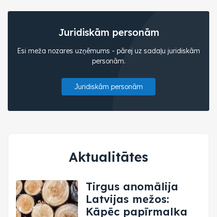
Juridiskām personām
Esi meža nozares uzņēmums - pārej uz sadaļu juridiskām
personām.
Juridiskām personām
Aktualitātes
Tirgus anomālija
Latvijas mežos:
Kāpēc papīrmalka