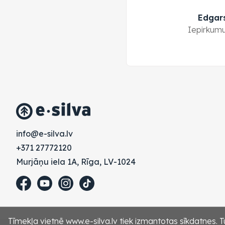
Edgar
Iepirkumu
vl.avlis-e@ofni
+371 27772120
Murjāņu iela 1A, Rīga, LV-1024
Tīmekļa vietnē www.e-silva.lv tiek izmantotas sīkdatnes. Tu