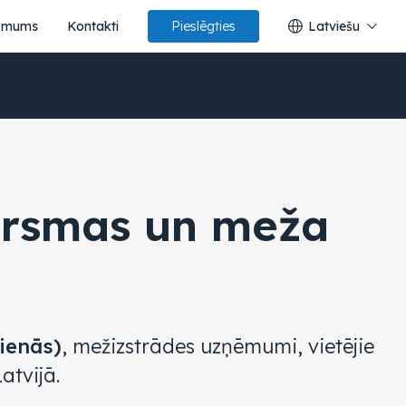
 mums
Kontakti
Latviešu
Pieslēgties
irsmas un meža
dienās)
, mežizstrādes uzņēmumi, vietējie
atvijā.