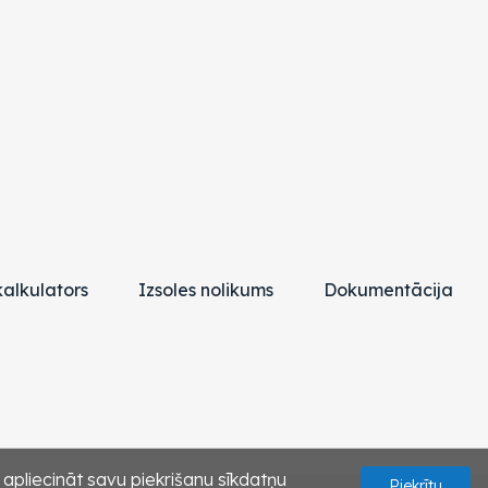
alkulators
Izsoles nolikums
Dokumentācija
s apliecināt savu piekrišanu sīkdatņu
Piekrītu