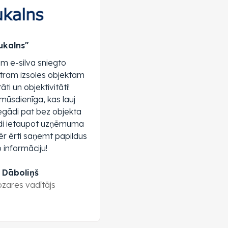
ukalns"
am e-silva sniegto
tram izsoles objektam
tāti un objektivitāti!
ūsdienīga, kas lauj
gādi pat bez objekta
di ietaupot uzņēmuma
ēr ērti saņemt papildus
informāciju!
Dāboliņš
zares vadītājs