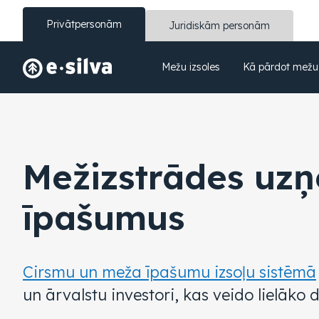
Privātpersonām
Juridiskām personām
Mežu izsoles
Kā pārdot mežu
Mežizstrādes uz
īpašumus
Cirsmu un meža īpašumu izsoļu sistēmā
un ārvalstu investori, kas veido lielāko