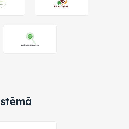
istēmā