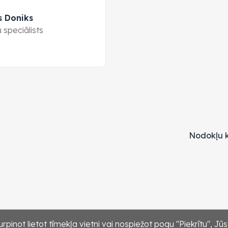
s Doniks
 speciālists
Nodokļu k
rpinot lietot tīmekļa vietni vai nospiežot pogu "Piekrītu", Jū