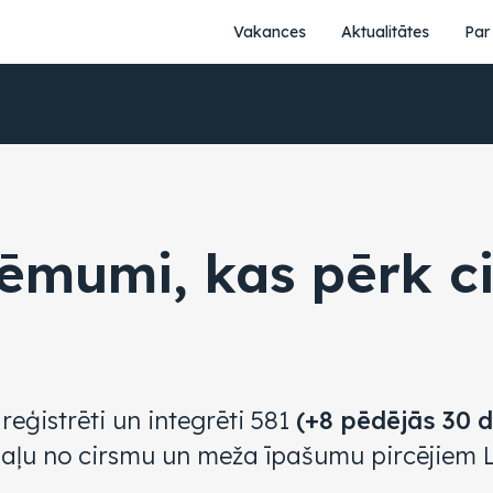
Vakances
Aktualitātes
Par
ņēmumi, kas pērk c
reģistrēti un integrēti 581
(+8 pēdējās 30 
 daļu no cirsmu un meža īpašumu pircējiem L