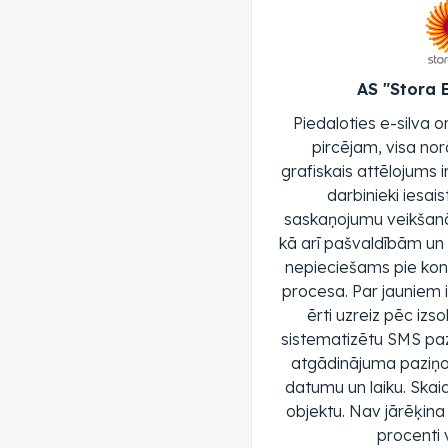
AS "Stora 
Piedaloties e-silva o
pircējam, visa nor
grafiskais attēlojums i
darbinieki iesa
saskaņojumu veikšanā
kā arī pašvaldībām un c
nepieciešams pie kon
procesa. Par jauniem 
ērti uzreiz pēc izs
sistematizētu SMS pa
atgādinājuma paziņo
datumu un laiku. Ska
objektu. Nav jārēķina 
procenti v