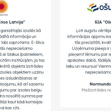
Enso Latvija"
SIA "Oš
rganizētajās izsolēs kā
Ļoti augstu vērtēj
ādītā informācija un
informācijas apjomu ka
r labi saprotams. E-Silva
tās precizitāti, kvali
istās nepieciešamo
Uzņēmuma pieeja ir m
 ar blakus īpašniekiem,
pieņemt lēmumu par ie
itām institūcijām, ja tas
apskates dabā, tādējā
krētā objekta izstrādes
laiku un resursus! Vienm
izsoles objektiem uzzinu
nepieciešamo 
oles izsludināšanas ar
ziņojumu, kā arī saņemu
Normunds 
jumu par izsoles beigu
Mežizstrādes no
idra nosolītā summa par
līdzi kaut kādi komisijas
ai kas cits.