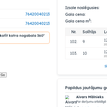
1
99.
10
Izsole noslēgusies:
20
76420040213
Gala cena:
1
100.
9
3
Gala cena m
:
20
76420040213
1
101.
10
Nr.
Solītājs
L
20
skatīt katra nogabala 360°
1
102.
9
20
1
103.
10
20
S
Papildus jautājumu g
Aivars Mālnieks
Par darījumu atbildīgā