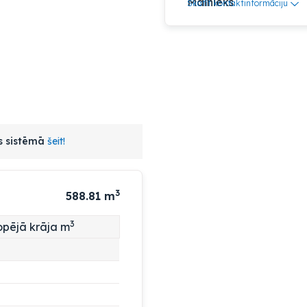
Skatīt kontaktinformāciju
as sistēmā
šeit!
3
588.81
m
3
pējā krāja m