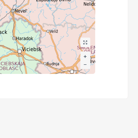
+
+
−
−