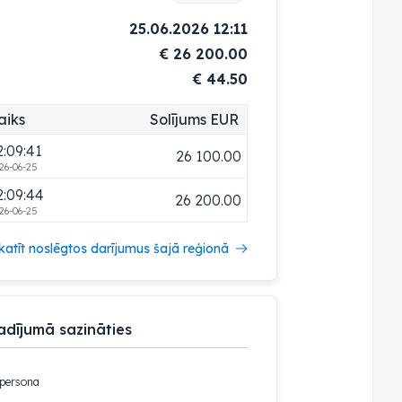
2:09:33
25 800.00
25.06.2026 12:11
26-06-25
€
26 200.00
2:09:34
25 900.00
€ 44.50
26-06-25
2:09:38
26 000.00
aiks
Solījums EUR
26-06-25
2:09:41
26 100.00
26-06-25
2:09:44
26 200.00
26-06-25
katīt noslēgtos darījumus šajā reģionā
adījumā sazināties
 persona