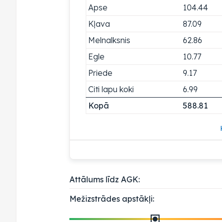
Apse
104.44
Kļava
87.09
Melnalksnis
62.86
Egle
10.77
Priede
9.17
Citi lapu koki
6.99
Kopā
588.81
Attālums līdz AGK:
Mežizstrādes apstākļi: