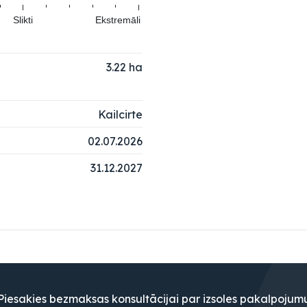
Slikti
Ekstremāli
3.22
ha
Kailcirte
02.07.2026
31.12.2027
Piesakies bezmaksas konsultācijai par izsoles pakalpojum