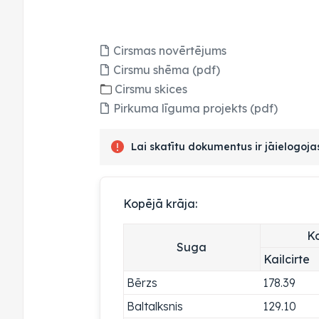
Cirsmas novērtējums
Cirsmu shēma (pdf)
Cirsmu skices
Pirkuma līguma projekts (pdf)
Lai skatītu dokumentus ir jāielogoj
Kopējā krāja:
Ko
Suga
Kailcirte
Bērzs
178.39
Baltalksnis
129.10