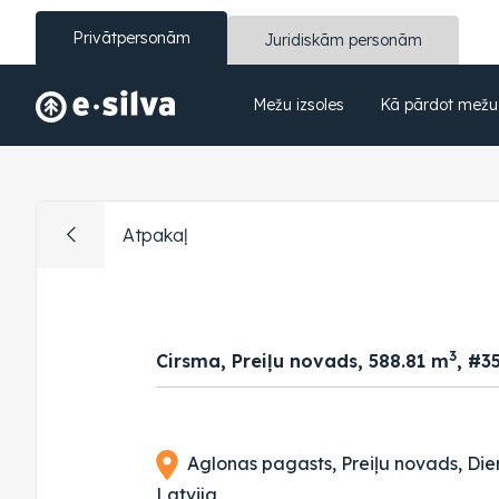
Privātpersonām
Juridiskām personām
Mežu izsoles
Kā pārdot mežu
Atpakaļ
3
Cirsma, Preiļu novads, 588.81 m
, #3
Aglonas pagasts, Preiļu novads, Dien
Latvija