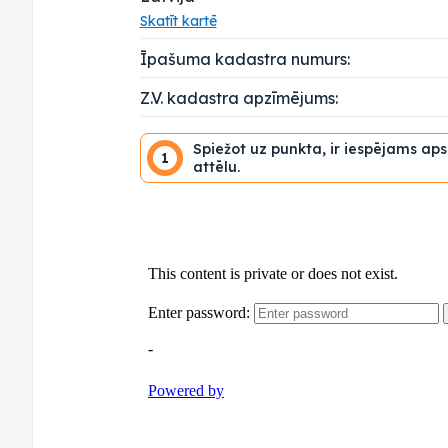
Skatīt kartē
Īpašuma kadastra numurs:
Z.V. kadastra apzīmējums:
Spiežot uz punkta, ir iespējams ap
1
attēlu.