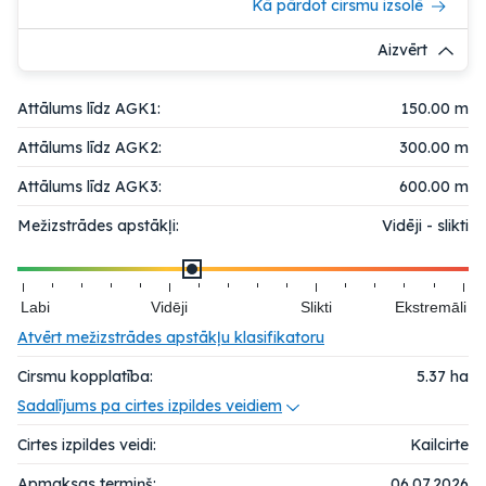
Kā pārdot cirsmu izsolē
Aizvērt
Attālums līdz AGK1:
150.00 m
Attālums līdz AGK2:
300.00 m
Attālums līdz AGK3:
600.00 m
Mežizstrādes apstākļi:
Vidēji - slikti
Labi
Vidēji
Slikti
Ekstremāli
Atvērt mežizstrādes apstākļu klasifikatoru
Cirsmu kopplatība:
5.37
ha
Sadalījums pa cirtes izpildes veidiem
Cirtes izpildes veidi:
Kailcirte
Apmaksas termiņš:
06.07.2026