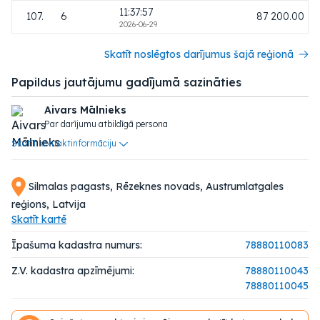
11:37:57
107.
6
87 200.00
2026-06-29
Skatīt noslēgtos darījumus šajā reģionā
Papildus jautājumu gadījumā sazināties
Aivars Mālnieks
Par darījumu atbildīgā persona
Skatīt kontaktinformāciju
Silmalas pagasts, Rēzeknes novads, Austrumlatgales
reģions, Latvija
Skatīt kartē
Īpašuma kadastra numurs:
78880110083
Z.V. kadastra apzīmējumi:
78880110043
78880110045