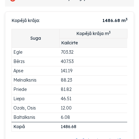
3
Kopējā krāja:
1486.68
m
3
Kopējā krāja m
Suga
Kailcirte
Egle
703.32
Bērzs
407.53
Apse
141.19
Melnalksnis
88.23
Priede
81.82
Liepa
46.51
Ozols, Osis
12.00
Baltalksnis
6.08
Kopā
1486.68