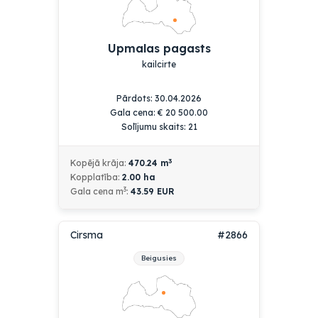
Upmalas pagasts
kailcirte
Pārdots: 30.04.2026
Gala cena:
€
20 500.00
Solījumu skaits: 21
3
Kopējā krāja:
470.24
m
Kopplatība:
2.00
ha
3
Gala cena m
:
43.59 EUR
Cirsma
#2866
Beigusies