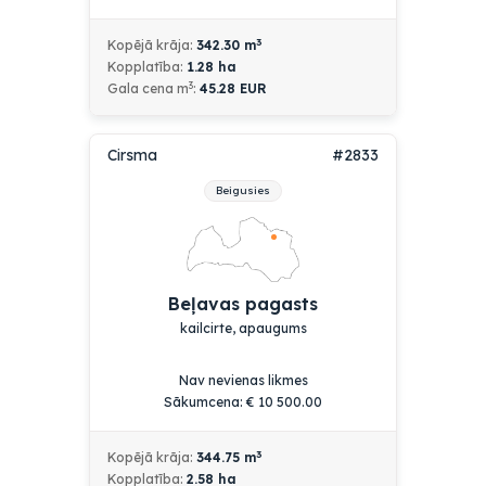
3
Kopējā krāja:
342.30
m
Kopplatība:
1.28
ha
3
Gala cena m
:
45.28 EUR
Cirsma
#2833
Beigusies
Beļavas pagasts
kailcirte, apaugums
Nav nevienas likmes
Sākumcena:
€
10 500.00
3
Kopējā krāja:
344.75
m
Kopplatība:
2.58
ha