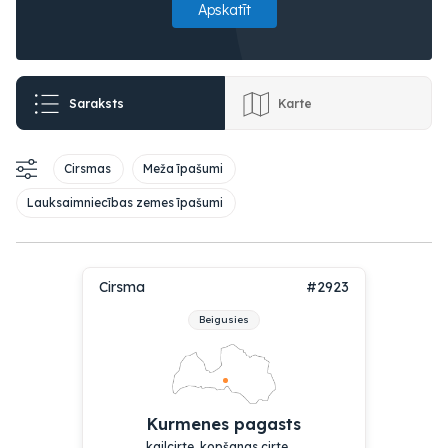
Apskatīt
Saraksts
Karte
Cirsmas
Meža īpašumi
Lauksaimniecības zemes īpašumi
Cirsma
#2923
Beigusies
Kurmenes pagasts
kailcirte, kopšanas cirte, ...