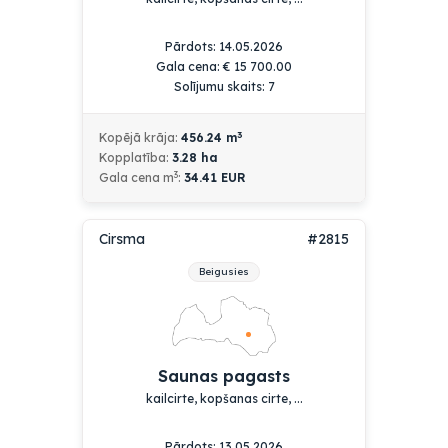
Pārdots: 14.05.2026
Gala cena:
€
15 700.00
Solījumu skaits: 7
3
Kopējā krāja:
456.24
m
Kopplatība:
3.28
ha
3
Gala cena m
:
34.41 EUR
Cirsma
#2815
Beigusies
Saunas pagasts
kailcirte, kopšanas cirte, ...
Pārdots: 13.05.2026