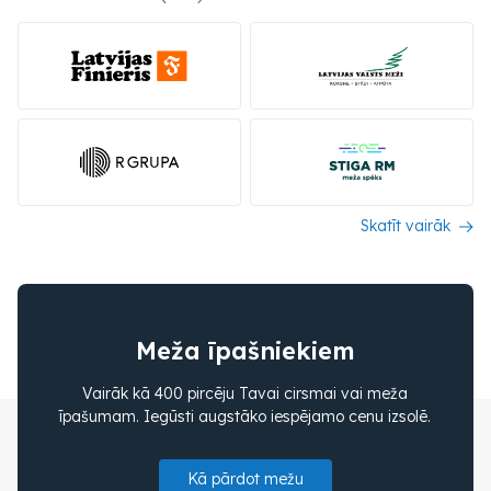
Skatīt vairāk
Meža īpašniekiem
Vairāk kā 400 pircēju Tavai cirsmai vai meža
īpašumam. Iegūsti augstāko iespējamo cenu izsolē.
Kā pārdot mežu