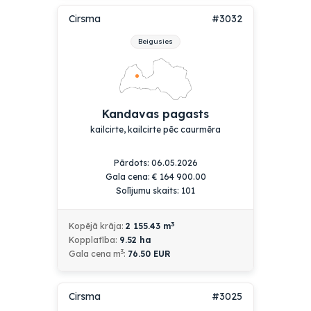
Cirsma
#3032
Beigusies
Kandavas pagasts
kailcirte, kailcirte pēc caurmēra
Pārdots: 06.05.2026
Gala cena:
€
164 900.00
Solījumu skaits: 101
3
Kopējā krāja:
2 155.43
m
Kopplatība:
9.52
ha
3
Gala cena m
:
76.50 EUR
Cirsma
#3025