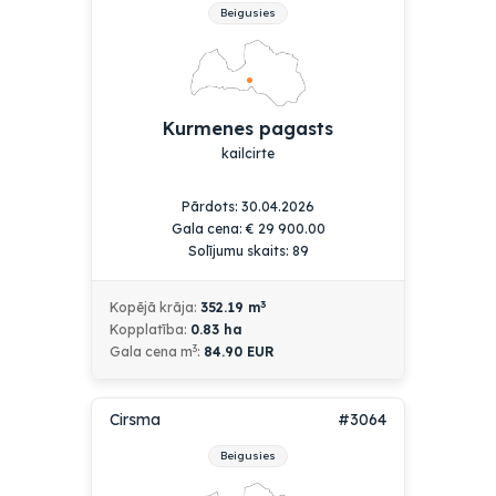
Beigusies
Kurmenes pagasts
kailcirte
Pārdots: 30.04.2026
Gala cena:
€
29 900.00
Solījumu skaits: 89
3
Kopējā krāja:
352.19
m
Kopplatība:
0.83
ha
3
Gala cena m
:
84.90 EUR
Cirsma
#3064
Beigusies