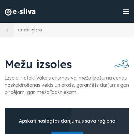
Uz sākumlapu
Mežu izsoles
Izsole ir efektīvākais cirsmas vai meža īpašuma cenas
noskaidrošanas veids un drošs, garantēts darījums gan
pircējam, gan meža īpašniekam.
Apskati noslēgtos darījumus savā reģionā