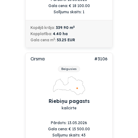
Gala cena:
€
18 100.00
Solījumu skaits: 1
3
Kopējā krāja:
339.90
m
Kopplatība:
4.40
ha
3
Gala cena m
:
53.25 EUR
Cirsma
#3106
Beigusies
Riebiņu pagasts
kailcirte
Pārdots: 13.05.2026
Gala cena:
€
15 500.00
Solījumu skaits: 43