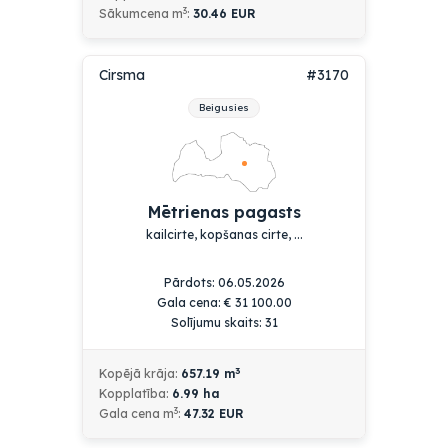
3
Sākumcena m
:
30.46 EUR
Cirsma
#3170
Beigusies
Mētrienas pagasts
kailcirte, kopšanas cirte, ...
Pārdots: 06.05.2026
Gala cena:
€
31 100.00
Solījumu skaits: 31
3
Kopējā krāja:
657.19
m
Kopplatība:
6.99
ha
3
Gala cena m
:
47.32 EUR