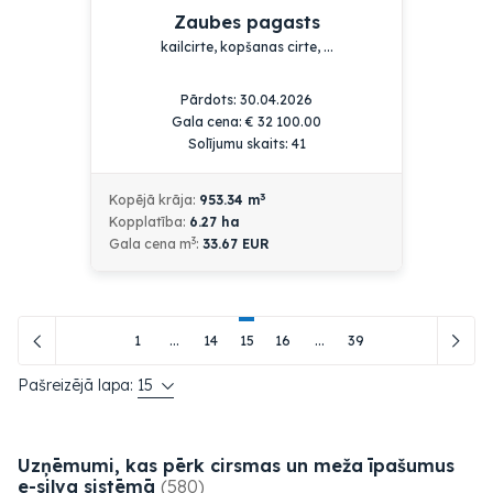
Zaubes pagasts
kailcirte, kopšanas cirte, ...
Pārdots: 30.04.2026
Gala cena:
€
32 100.00
Solījumu skaits: 41
3
Kopējā krāja:
953.34
m
Kopplatība:
6.27
ha
3
Gala cena m
:
33.67 EUR
1
...
14
15
16
...
39
Pašreizējā lapa:
15
Uzņēmumi, kas pērk cirsmas un meža īpašumus
e-silva
sistēmā
(580)