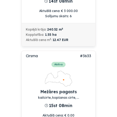
14st 08min
Aktuālā cena
:
€
3 000.00
Solījumu skaits:
6
3
Kopējā krāja:
240.52
m
Kopplatība:
1.55
ha
3
Aktuālā cena
m
:
12.47
EUR
Cirsma
#3633
Aktīva
Mežāres pagasts
kailcirte, kopšanas cirte, ...
15st 08min
Aktuālā cena
:
€
0.00