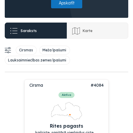
Apskatīt
Saraksts
Karte
Cirsmas
Meža īpašumi
Lauksaimniecības zemes īpašumi
Cirsma
#4084
Aktīva
Rites pagasts
kailcirte, sanitārā vienlaidus cirte, ...