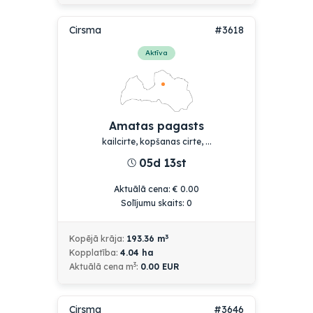
Cirsma
#3618
Aktīva
Amatas pagasts
kailcirte, kopšanas cirte, ...
05d 13st
Aktuālā cena
:
€
0.00
Solījumu skaits:
0
3
Kopējā krāja:
193.36
m
Kopplatība:
4.04
ha
3
Aktuālā cena
m
:
0.00
EUR
Cirsma
#3646