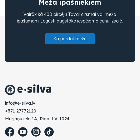
Meža īpašniekiem
Vairāk kā 400 pircēju Tavai cirsmai vai meža
īpašumam. Iegūsti augstāko iespējamo cenu izsolē.
Kā pārdot mežu
vl.avlis-e@ofni
+371 27772120
Murjāņu iela 1A, Rīga, LV-1024