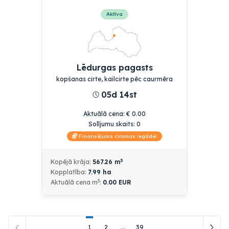
Aktīva
Lēdurgas pagasts
kopšanas cirte, kailcirte pēc caurmēra
05d 14st
Aktuālā cena
:
€
0.00
Solījumu skaits:
0
Finansējums cirsmas iegādei
3
Kopējā krāja:
567.26
m
Kopplatība:
7.99
ha
3
Aktuālā cena
m
:
0.00
EUR
1
2
...
39