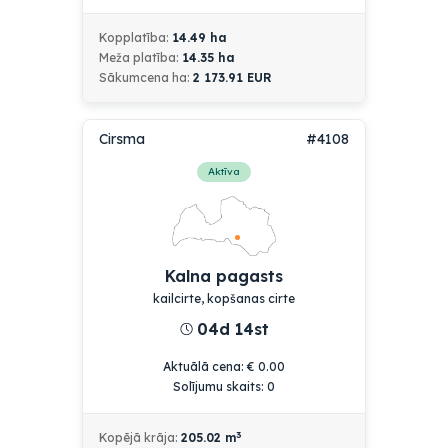
Kopplatība:
14.49
ha
Meža platība:
14.35
ha
Sākumcena
ha:
2 173.91
EUR
Cirsma
#4108
Aktīva
Kalna pagasts
kailcirte, kopšanas cirte
04d 14st
Aktuālā cena
:
€
0.00
Solījumu skaits:
0
3
Kopējā krāja:
205.02
m