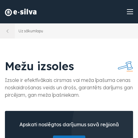
Uz sākumlapu
Mežu izsoles
Izsole ir efektīvākais cirsmas vai meža īpašuma cenas
noskaidrošanas veids un drošs, garantēts darījums gan
pircējam, gan meža īpašniekam.
Apskati noslēgtos darījumus savā reģionā