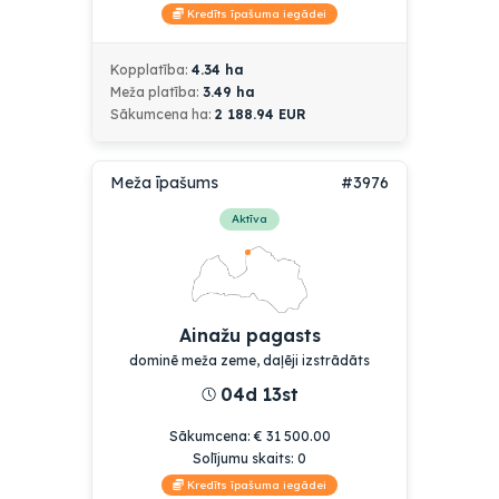
Kredīts īpašuma iegādei
Kopplatība:
4.34
ha
Meža platība:
3.49
ha
Sākumcena
ha:
2 188.94
EUR
Meža īpašums
#3976
Aktīva
Ainažu pagasts
dominē meža zeme, daļēji izstrādāts
04d 13st
Sākumcena
:
€
31 500.00
Solījumu skaits:
0
Kredīts īpašuma iegādei