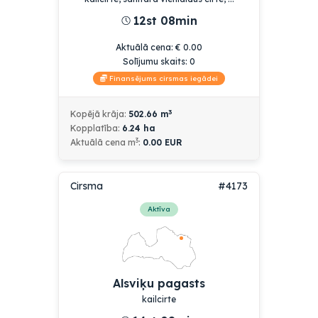
12st 08min
Aktuālā cena
:
€
0.00
Solījumu skaits:
0
Finansējums cirsmas iegādei
3
Kopējā krāja:
502.66
m
Kopplatība:
6.24
ha
3
Aktuālā cena
m
:
0.00
EUR
Cirsma
#4173
Aktīva
Alsviķu pagasts
kailcirte