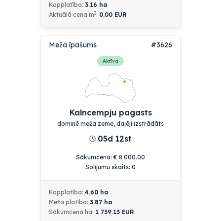
Kopplatība:
3.16
ha
3
Aktuālā cena
m
:
0.00
EUR
Meža īpašums
#3626
Aktīva
Kalncempju pagasts
dominē meža zeme, daļēji izstrādāts
05d 12st
Sākumcena
:
€
8 000.00
Solījumu skaits:
0
Kopplatība:
4.60
ha
Meža platība:
3.87
ha
Sākumcena
ha:
1 739.13
EUR