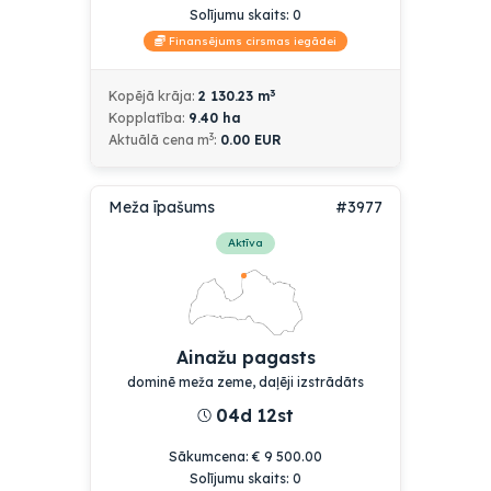
Solījumu skaits:
0
Finansējums cirsmas iegādei
3
Kopējā krāja:
2 130.23
m
Kopplatība:
9.40
ha
3
Aktuālā cena
m
:
0.00
EUR
Meža īpašums
#3977
Aktīva
Ainažu pagasts
dominē meža zeme, daļēji izstrādāts
04d 12st
Sākumcena
:
€
9 500.00
Solījumu skaits:
0