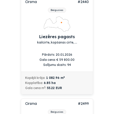
Cirsma
#2440
Beigusies
Liezēres pagasts
kailcirte, kopšanas cirte, ...
Pārdots: 20.01.2026
Gala cena:
€
59 800.00
Solījumu skaits: 94
3
Kopējā krāja:
1 082.96
m
Kopplatība:
6.85
ha
3
Gala cena m
:
55.22 EUR
Cirsma
#2499
Beigusies