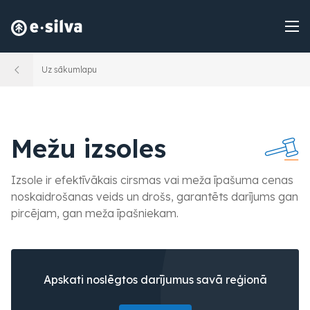
Uz sākumlapu
Mežu izsoles
Izsole ir efektīvākais cirsmas vai meža īpašuma cenas
noskaidrošanas veids un drošs, garantēts darījums gan
pircējam, gan meža īpašniekam.
Apskati noslēgtos darījumus savā reģionā