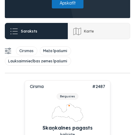
Apskatīt
Saraksts
Karte
Cirsmas
Meža īpašumi
Lauksaimniecības zemes īpašumi
Cirsma
#2487
Beigusies
Skaņkalnes pagasts
kailcirte