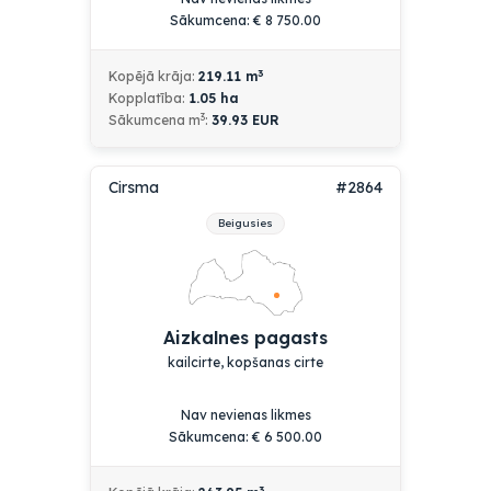
Sākumcena:
€
8 750.00
3
Kopējā krāja:
219.11
m
Kopplatība:
1.05
ha
3
Sākumcena m
:
39.93 EUR
Cirsma
#2864
Beigusies
Aizkalnes pagasts
kailcirte, kopšanas cirte
Nav nevienas likmes
Sākumcena:
€
6 500.00
3