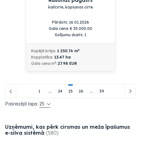
Rušonas pagasts
kailcirte, kopšanas cirte
Pārdots: 16.01.2026
Gala cena:
€
35 000.00
Solījumu skaits: 1
3
Kopējā krāja:
1 250.76
m
Kopplatība:
13.47
ha
3
Gala cena m
:
27.98 EUR
1
...
24
25
26
...
39
Pašreizējā lapa:
25
Uzņēmumi, kas pērk cirsmas un meža īpašumus
e-silva
sistēmā
(580)