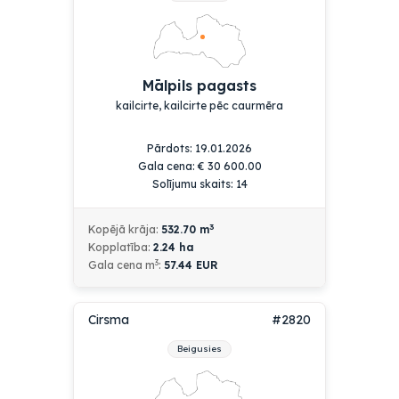
Mālpils pagasts
kailcirte, kailcirte pēc caurmēra
Pārdots: 19.01.2026
Gala cena:
€
30 600.00
Solījumu skaits: 14
3
Kopējā krāja:
532.70
m
Kopplatība:
2.24
ha
3
Gala cena m
:
57.44 EUR
Cirsma
#2820
Beigusies