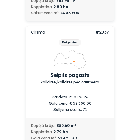
Kopējā krāja:
263.95
m
Kopplatība:
2.80
ha
3
Sākumcena m
:
24.63 EUR
Cirsma
#2837
Beigusies
Sēlpils pagasts
kailcirte, kailcirte pēc caurmēra
Pārdots: 21.01.2026
Gala cena:
€
52 300.00
Solījumu skaits: 71
3
Kopējā krāja:
850.60
m
Kopplatība:
2.79
ha
3
Gala cena m
:
61.49 EUR