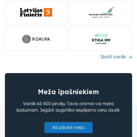
Skatīt vairāk
Meža īpašniekiem
Vairāk kā 400 pircēju Tavai cirsmai vai meža
īpašumam. Iegūsti augstāko iespējamo cenu izsolē.
Kā pārdot mežu