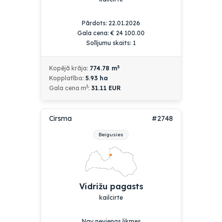
Pārdots: 22.01.2026
Gala cena:
€
24 100.00
Solījumu skaits: 1
3
Kopējā krāja:
774.78
m
Kopplatība:
5.93
ha
3
Gala cena m
:
31.11 EUR
Cirsma
#2748
Beigusies
Vidrižu pagasts
kailcirte
Nav nevienas likmes