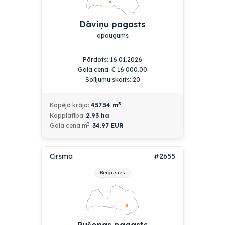
Dāviņu pagasts
apaugums
Pārdots: 16.01.2026
Gala cena:
€
16 000.00
Solījumu skaits: 20
3
Kopējā krāja:
457.54
m
Kopplatība:
2.93
ha
3
Gala cena m
:
34.97 EUR
Cirsma
#2655
Beigusies