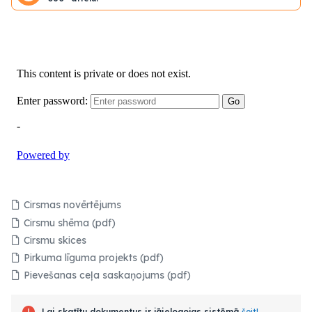
Cirsmas novērtējums
Cirsmu shēma (pdf)
Cirsmu skices
Pirkuma līguma projekts (pdf)
Pievešanas ceļa saskaņojums (pdf)
Lai skatītu dokumentus ir jāielogojas sistēmā
šeit!