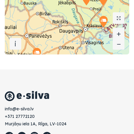
+
+
i
−
−
vl.avlis-e@ofni
+371 27772120
Murjāņu iela 1A, Rīga, LV-1024