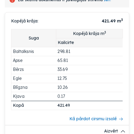
3
Kopējā krāja:
421.49
m
3
Kopējā krāja m
Suga
Kailcirte
Baltalksnis
298.81
Apse
65.81
Bērzs
33.69
Egle
12.75
Blīgzna
10.26
Kļava
0.17
Kopā
421.49
Kā pārdot cirsmu izsolē
Aizvērt