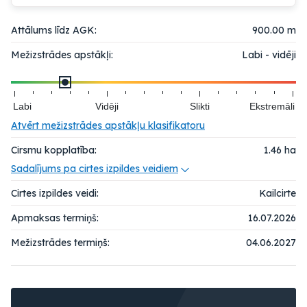
Attālums līdz AGK:
900.00 m
Mežizstrādes apstākļi:
Labi - vidēji
Labi
Vidēji
Slikti
Ekstremāli
Atvērt mežizstrādes apstākļu klasifikatoru
Cirsmu kopplatība:
1.46
ha
Sadalījums pa cirtes izpildes veidiem
Cirtes izpildes veidi:
Kailcirte
Apmaksas termiņš:
16.07.2026
Mežizstrādes termiņš:
04.06.2027