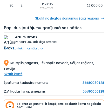
11:58:03
20.
2
13 000.00
2026-07-09
Skatīt noslēgtos darījumus šajā reģionā
Papildus jautājumu gadījumā sazināties
Artūrs Broks
Par darījumu atbildīgā persona
Skatīt kontaktinformāciju
Krustpils pagasts, Jēkabpils novads, Sēlijas reģions,
Latvija
Skatīt kartē
Īpašuma kadastra numurs:
56680050128
Z.V. kadastra apzīmējums:
56680050128
Spiežot uz punkta, ir iespējams apskatīt katra nogabala
1
360° attēlu.