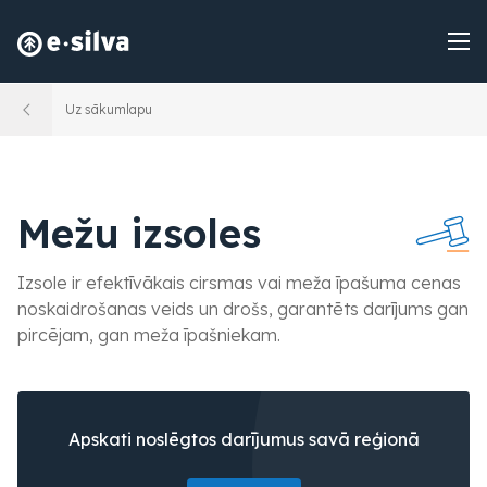
Uz sākumlapu
Mežu izsoles
Izsole ir efektīvākais cirsmas vai meža īpašuma cenas
noskaidrošanas veids un drošs, garantēts darījums gan
pircējam, gan meža īpašniekam.
Apskati noslēgtos darījumus savā reģionā