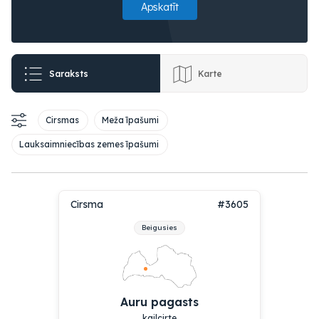
Apskatīt
Saraksts
Karte
Cirsmas
Meža īpašumi
Lauksaimniecības zemes īpašumi
Cirsma
#3605
Beigusies
Auru pagasts
kailcirte