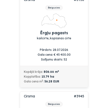
Beigusies
Ērgļu pagasts
kailcirte, kopšanas cirte
Pārdots: 28.07.2026
Gala cena:
€
45 400.00
Solījumu skaits: 52
3
Kopējā krāja:
806.66
m
Kopplatība:
15.79
ha
3
Gala cena m
:
56.28 EUR
Cirsma
#3945
Beigusies