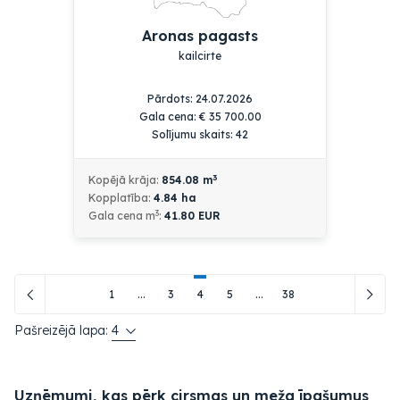
Aronas pagasts
kailcirte
Pārdots: 24.07.2026
Gala cena:
€
35 700.00
Solījumu skaits: 42
3
Kopējā krāja:
854.08
m
Kopplatība:
4.84
ha
3
Gala cena m
:
41.80 EUR
1
...
3
4
5
...
38
Pašreizējā lapa:
4
Uzņēmumi, kas pērk cirsmas un meža īpašumus