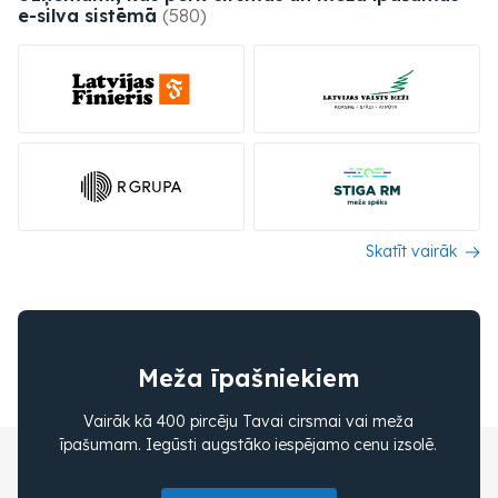
e-silva
sistēmā
(580)
Skatīt vairāk
Meža īpašniekiem
Vairāk kā 400 pircēju Tavai cirsmai vai meža
īpašumam. Iegūsti augstāko iespējamo cenu izsolē.