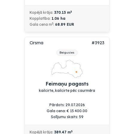
3
Kopējā krāja:
370.13
m
Kopplatība:
1.06
ha
3
Gala cena m
:
68.89 EUR
Cirsma
#3923
Beigusies
Feimaņu pagasts
kailcirte, kailcirte pēc caurmēra
Pārdots: 29.07.2026
Gala cena:
€
15 400.00
Solījumu skaits: 59
3
Kopējā krāja:
389.47
m