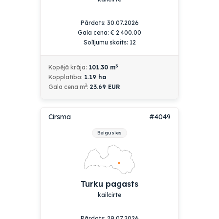
Pārdots: 30.07.2026
Gala cena:
€
2 400.00
Solījumu skaits: 12
3
Kopējā krāja:
101.30
m
Kopplatība:
1.19
ha
3
Gala cena m
:
23.69 EUR
Cirsma
#4049
Beigusies
Turku pagasts
kailcirte
Pārdots: 29.07.2026