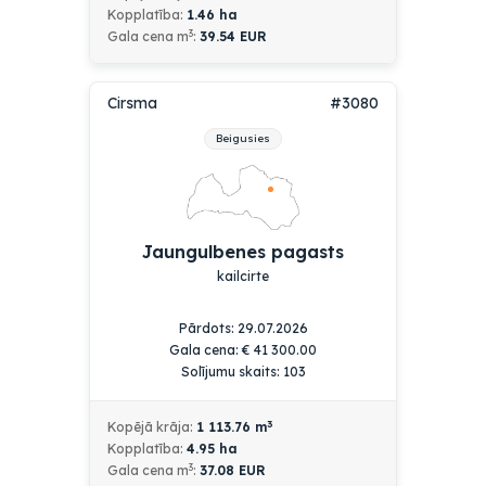
Kopplatība:
1.46
ha
3
Gala cena m
:
39.54 EUR
Cirsma
#3080
Beigusies
Jaungulbenes pagasts
kailcirte
Pārdots: 29.07.2026
Gala cena:
€
41 300.00
Solījumu skaits: 103
3
Kopējā krāja:
1 113.76
m
Kopplatība:
4.95
ha
3
Gala cena m
:
37.08 EUR