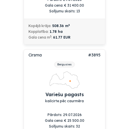
Gala cena:
€
31 400.00
Solījumu skaits: 13
3
Kopējā krāja:
508.36
m
Kopplatība:
1.78
ha
3
Gala cena m
:
61.77 EUR
Cirsma
#3895
Beigusies
Variešu pagasts
kailcirte pēc caurmēra
Pārdots: 29.07.2026
Gala cena:
€
25 500.00
Solījumu skaits: 32