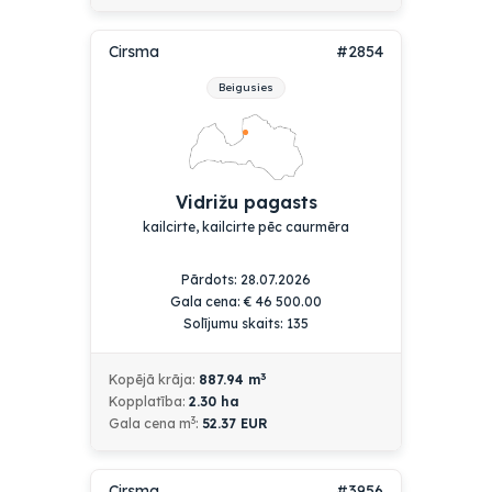
Cirsma
#2854
Beigusies
Vidrižu pagasts
kailcirte, kailcirte pēc caurmēra
Pārdots: 28.07.2026
Gala cena:
€
46 500.00
Solījumu skaits: 135
3
Kopējā krāja:
887.94
m
Kopplatība:
2.30
ha
3
Gala cena m
:
52.37 EUR
Cirsma
#3956