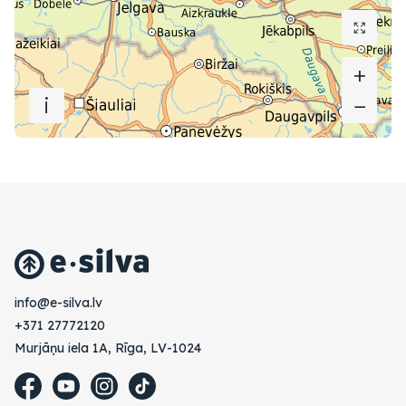
+
+
i
−
−
vl.avlis-e@ofni
+371 27772120
Murjāņu iela 1A, Rīga, LV-1024