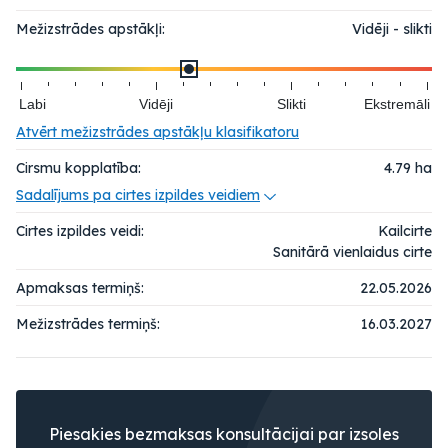
Mežizstrādes apstākļi:
Vidēji - slikti
Labi
Vidēji
Slikti
Ekstremāli
Atvērt mežizstrādes apstākļu klasifikatoru
Cirsmu kopplatība:
4.79
ha
Sadalījums pa cirtes izpildes veidiem
Cirtes izpildes veidi:
Kailcirte
Sanitārā vienlaidus cirte
Apmaksas termiņš:
22.05.2026
Mežizstrādes termiņš:
16.03.2027
Piesakies bezmaksas konsultācijai par izsoles