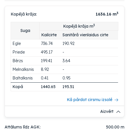
3
Kopējā krāja:
1636.16
m
3
Kopējā krāja m
Suga
Kailcirte
Sanitārā vienlaidus cirte
Egle
736.74
190.92
Priede
495.17
-
Bērzs
199.41
3.64
Melnalksnis
8.92
-
Baltalksnis
0.41
0.95
Kopā
1440.65
195.51
Kā pārdot cirsmu izsolē
Aizvērt
Attālums līdz AGK:
500.00 m