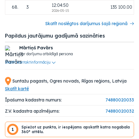
12:04:50
68.
3
135 100.00
2026-05-15
Skatīt noslēgtos darījumus šajā reģionā
Papildus jautājumu gadījumā sazināties
Mārtiņš Pavārs
Par darījumu atbildīgā persona
Skatīt kontaktinformāciju
Suntažu pagasts, Ogres novads, Rīgas reģions, Latvija
Skatīt kartē
Īpašuma kadastra numurs:
74880020033
Z.V. kadastra apzīmējums:
74880020032
Spiežot uz punkta, ir iespējams apskatīt katra nogabala
1
360° attēlu.