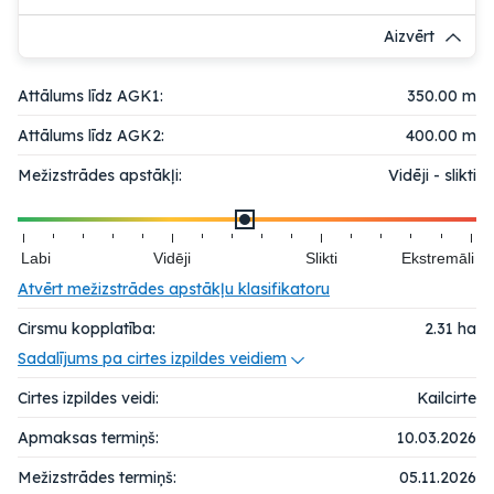
Aizvērt
Attālums līdz AGK1:
350.00 m
Attālums līdz AGK2:
400.00 m
Mežizstrādes apstākļi:
Vidēji - slikti
Labi
Vidēji
Slikti
Ekstremāli
Atvērt mežizstrādes apstākļu klasifikatoru
Cirsmu kopplatība:
2.31
ha
Sadalījums pa cirtes izpildes veidiem
Cirtes izpildes veidi:
Kailcirte
Apmaksas termiņš:
10.03.2026
Mežizstrādes termiņš:
05.11.2026