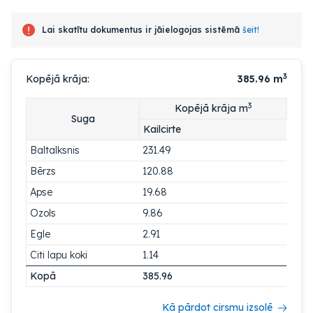
Lai skatītu dokumentus ir jāielogojas sistēmā
šeit!
3
Kopējā krāja:
385.96
m
3
Kopējā krāja m
Suga
Kailcirte
Baltalksnis
231.49
Bērzs
120.88
Apse
19.68
Ozols
9.86
Egle
2.91
Citi lapu koki
1.14
Kopā
385.96
Kā pārdot cirsmu izsolē