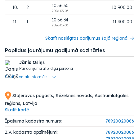
10:56:30
10.
2
10 900.00
2026-03-03
10:56:34
11.
1
11 400.00
2026-03-03
Skatīt noslēgtos darījumus šajā reģionā
Papildus jautājumu gadījumā sazināties
Jānis Ošiņš
Par darījumu atbildīgā persona
Skatīt kontaktinformāciju
Stoļerovas pagasts, Rēzeknes novads, Austrumlatgales
reģions, Latvija
Skatīt kartē
Īpašuma kadastra numurs:
78920020086
Z.V. kadastra apzīmējumi:
78920020086
78920020083