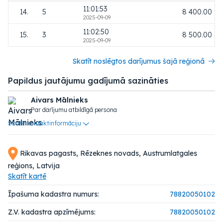
11:01:53
14.
5
8 400.00
2025-09-09
11:02:50
15.
3
8 500.00
2025-09-09
Skatīt noslēgtos darījumus šajā reģionā
Papildus jautājumu gadījumā sazināties
Aivars Mālnieks
Par darījumu atbildīgā persona
Skatīt kontaktinformāciju
Rikavas pagasts, Rēzeknes novads, Austrumlatgales
reģions, Latvija
Skatīt kartē
Īpašuma kadastra numurs:
78820050102
Z.V. kadastra apzīmējums:
78820050102