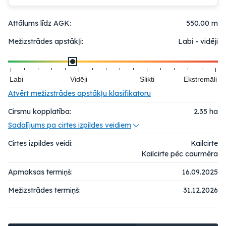
Attālums līdz AGK:
550.00 m
Mežizstrādes apstākļi:
Labi - vidēji
Labi
Vidēji
Slikti
Ekstremāli
Atvērt mežizstrādes apstākļu klasifikatoru
Cirsmu kopplatība:
2.35
ha
Sadalījums pa cirtes izpildes veidiem
Cirtes izpildes veidi:
Kailcirte
Kailcirte pēc caurmēra
Apmaksas termiņš:
16.09.2025
Mežizstrādes termiņš:
31.12.2026