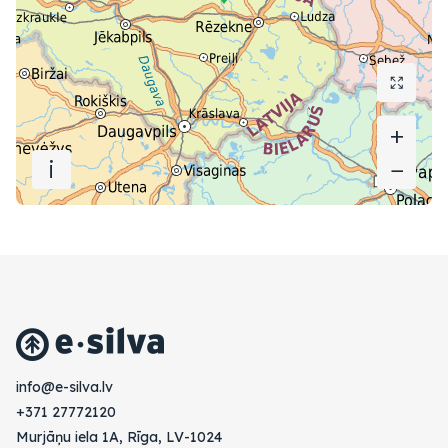
+
+
i
−
−
vl.avlis-e@ofni
+371 27772120
Murjāņu iela 1A, Rīga, LV-1024