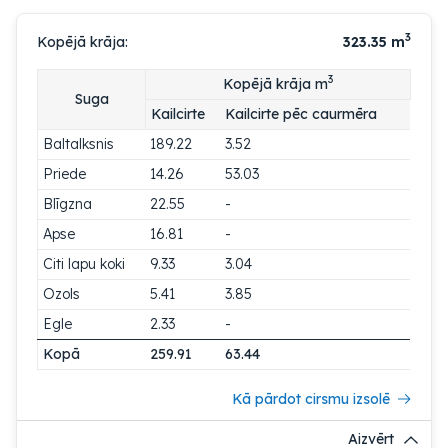
3
Kopējā krāja:
323.35
m
3
Kopējā krāja m
Suga
Kailcirte
Kailcirte pēc caurmēra
Baltalksnis
189.22
3.52
Priede
14.26
53.03
Blīgzna
22.55
-
Apse
16.81
-
Citi lapu koki
9.33
3.04
Ozols
5.41
3.85
Egle
2.33
-
Kopā
259.91
63.44
Kā pārdot cirsmu izsolē
Aizvērt