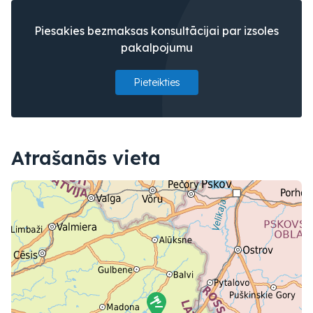
Piesakies bezmaksas konsultācijai par izsoles
pakalpojumu
Pieteikties
Atrašanās vieta