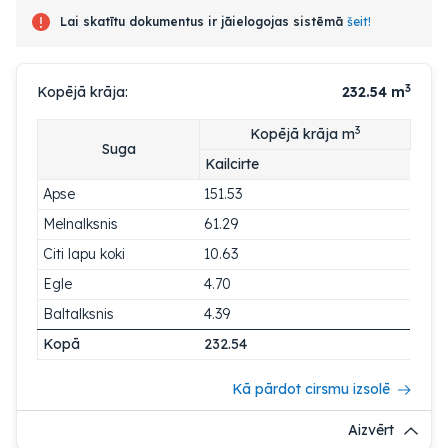
Lai skatītu dokumentus ir jāielogojas sistēmā
šeit!
3
Kopējā krāja:
232.54
m
3
Kopējā krāja m
Suga
Kailcirte
Apse
151.53
Melnalksnis
61.29
Citi lapu koki
10.63
Egle
4.70
Baltalksnis
4.39
Kopā
232.54
Kā pārdot cirsmu izsolē
Aizvērt