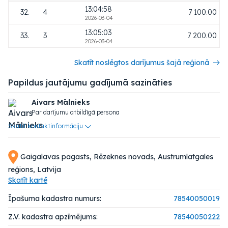
13:04:58
32.
4
7 100.00
2026-03-04
13:05:03
33.
3
7 200.00
2026-03-04
Skatīt noslēgtos darījumus šajā reģionā
Papildus jautājumu gadījumā sazināties
Aivars Mālnieks
Par darījumu atbildīgā persona
Skatīt kontaktinformāciju
Gaigalavas pagasts, Rēzeknes novads, Austrumlatgales
reģions, Latvija
Skatīt kartē
Īpašuma kadastra numurs:
78540050019
Z.V. kadastra apzīmējums:
78540050222