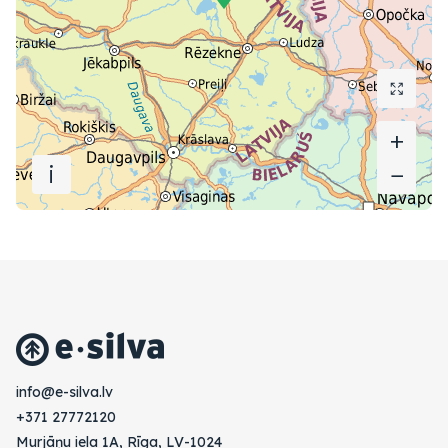
+
+
i
−
−
vl.avlis-e@ofni
+371 27772120
Murjāņu iela 1A, Rīga, LV-1024