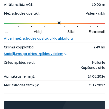
Attālums līdz AGK:
10.00 m
Mežizstrādes apstākļi:
Vidēji - slikti
Labi
Vidēji
Slikti
Ekstremāli
Atvērt mežizstrādes apstākļu klasifikatoru
Cirsmu kopplatība:
2.49
ha
Sadalījums pa cirtes izpildes veidiem
Cirtes izpildes veidi:
Kailcirte
Kopšanas cirte
Apmaksas termiņš:
24.06.2026
Mežizstrādes termiņš:
31.12.2027