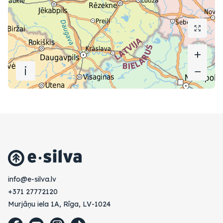
+
+
i
−
−
vl.avlis-e@ofni
+371 27772120
Murjāņu iela 1A, Rīga, LV-1024