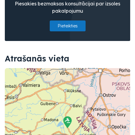
Piesakies bezmaksas konsultācijai par izsoles
pakalpojumu
Pieteikties
Atrašanās vieta