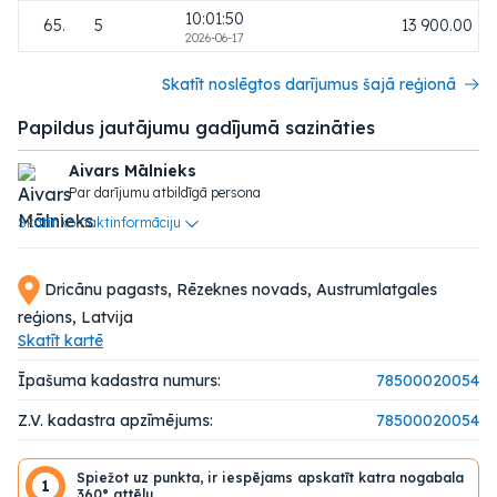
10:01:50
65.
5
13 900.00
2026-06-17
Skatīt noslēgtos darījumus šajā reģionā
Papildus jautājumu gadījumā sazināties
Aivars Mālnieks
Par darījumu atbildīgā persona
Skatīt kontaktinformāciju
Dricānu pagasts, Rēzeknes novads, Austrumlatgales
reģions, Latvija
Skatīt kartē
Īpašuma kadastra numurs:
78500020054
Z.V. kadastra apzīmējums:
78500020054
Spiežot uz punkta, ir iespējams apskatīt katra nogabala
1
360° attēlu.