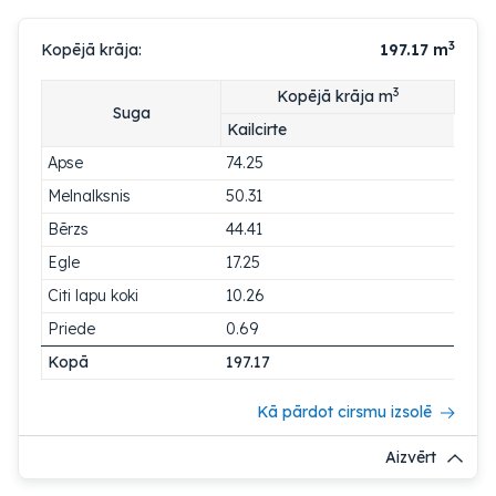
3
Kopējā krāja:
197.17
m
3
Kopējā krāja m
Suga
Kailcirte
Apse
74.25
Melnalksnis
50.31
Bērzs
44.41
Egle
17.25
Citi lapu koki
10.26
Priede
0.69
Kopā
197.17
Kā pārdot cirsmu izsolē
Aizvērt