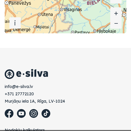
+
+
i
−
−
vl.avlis-e@ofni
+371 27772120
Murjāņu iela 1A, Rīga, LV-1024
Nodokļu kalkulators