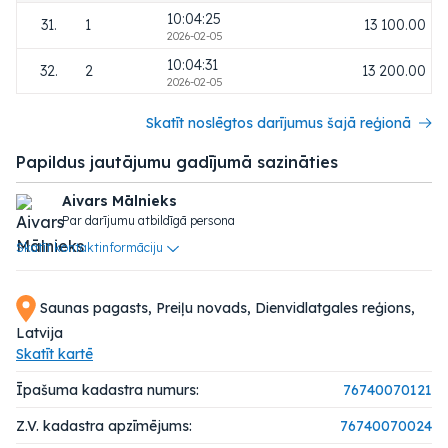
10:04:25
31.
1
13 100.00
2026-02-05
10:04:31
32.
2
13 200.00
2026-02-05
Skatīt noslēgtos darījumus šajā reģionā
Papildus jautājumu gadījumā sazināties
Aivars Mālnieks
Par darījumu atbildīgā persona
Skatīt kontaktinformāciju
Saunas pagasts, Preiļu novads, Dienvidlatgales reģions,
Latvija
Skatīt kartē
Īpašuma kadastra numurs:
76740070121
Z.V. kadastra apzīmējums:
76740070024