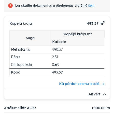
Lai skatītu dokumentus ir jāielogojas sistēmā
šeit!
3
Kopējā krāja:
493.57
m
3
Kopējā krāja m
Suga
Kailcirte
Melnalksnis
490.37
Bērzs
2.51
Citi lapu koki
0.69
Kopā
493.57
Kā pārdot cirsmu izsolē
Aizvērt
Attālums līdz AGK:
1000.00 m