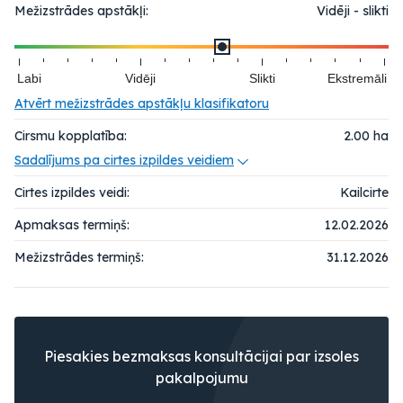
Mežizstrādes apstākļi:
Vidēji - slikti
Labi
Vidēji
Slikti
Ekstremāli
Atvērt mežizstrādes apstākļu klasifikatoru
Cirsmu kopplatība:
2.00
ha
Sadalījums pa cirtes izpildes veidiem
Cirtes izpildes veidi:
Kailcirte
Apmaksas termiņš:
12.02.2026
Mežizstrādes termiņš:
31.12.2026
Piesakies bezmaksas konsultācijai par izsoles
pakalpojumu