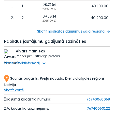
08:21:56
1.
1
40 100.00
2025-09-17
09:58:14
2.
2
40 200.00
2025-09-17
Skatīt noslēgtos darījumus šajā reģionā
Papildus jautājumu gadījumā sazināties
Aivars Mālnieks
Par darījumu atbildīgā persona
Skatīt kontaktinformāciju
Saunas pagasts, Preiļu novads, Dienvidlatgales reģions,
Latvija
Skatīt kartē
Īpašuma kadastra numurs:
76740060068
Z.V. kadastra apzīmējums:
76740060122