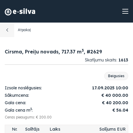
Atpakaļ
3
Cirsma, Preiļu novads, 717.37 m
, #2629
Skatījumu skaits:
1613
Beigusies
Izsole noslēgusies:
17.09.2025 10:00
Sākumcena:
€
40 000.00
Gala cena:
€
40 200.00
3
Gala cena m
:
€ 56.04
Cenas pieaugums: € 200.00
Nr.
Solītājs
Laiks
Solījums EUR