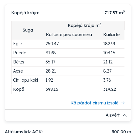
3
Kopējā krāja:
717.37
m
3
Kopējā krāja m
Suga
Kailcirte pēc caurmēra
Kailcirte
Egle
250.47
182.91
Priede
81.38
103.16
Bērzs
36.17
21.12
Apse
28.21
8.27
Citi lapu koki
1.92
3.76
Kopā
398.15
319.22
Kā pārdot cirsmu izsolē
Aizvērt
Attālums līdz AGK:
300.00 m