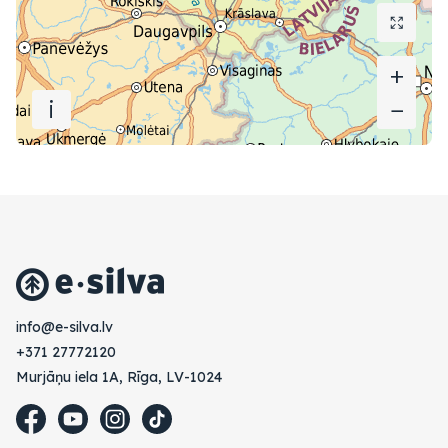
+
+
i
−
−
vl.avlis-e@ofni
+371 27772120
Murjāņu iela 1A, Rīga, LV-1024