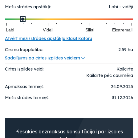
Mežizstrādes apstākļi:
Labi - vidēji
Labi
Vidēji
Slikti
Ekstremāli
Atvērt mežizstrādes apstākļu klasifikatoru
Cirsmu kopplatība:
2.59
ha
Sadalījums pa cirtes izpildes veidiem
Cirtes izpildes veidi:
Kailcirte
Kailcirte pēc caurmēra
Apmaksas termiņš:
24.09.2025
Mežizstrādes termiņš:
31.12.2026
Piesakies bezmaksas konsultācijai par izsoles