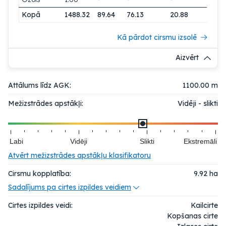
Kopā
1488.32
89.64
76.13
20.88
Kā pārdot cirsmu izsolē
Aizvērt
Attālums līdz AGK:
1100.00 m
Mežizstrādes apstākļi:
Vidēji - slikti
Labi
Vidēji
Slikti
Ekstremāli
Atvērt mežizstrādes apstākļu klasifikatoru
Cirsmu kopplatība:
9.92
ha
Sadalījums pa cirtes izpildes veidiem
Cirtes izpildes veidi:
Kailcirte
Kopšanas cirte