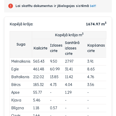
Lai skatītu dokumentus ir jāielogojas sistēmā
šeit!
3
Kopējā krāja:
1674.97
m
3
Kopējā krāja m
Sanitārā
Suga
Izlases
Kopšanas
Kailcirte
izlases
cirte
cirte
cirte
Melnalksnis
565.43
9.50
27.97
3.91
Egle
461.48
60.99
31.41
8.65
Baltalksnis
212.02
13.85
11.42
4.76
Bērzs
185.32
4.73
4.04
3.56
Apse
55.77
-
1.29
-
Kļava
5.46
-
-
-
Blīgzna
1.18
0.57
-
-
Ozols
1.66
-
-
-