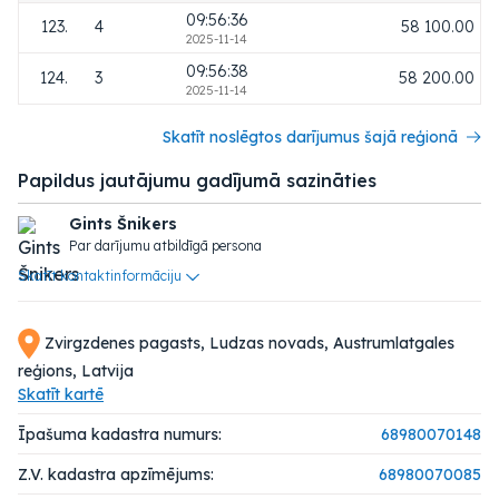
09:56:36
123.
4
58 100.00
2025-11-14
09:56:38
124.
3
58 200.00
2025-11-14
Skatīt noslēgtos darījumus šajā reģionā
Papildus jautājumu gadījumā sazināties
Gints Šnikers
Par darījumu atbildīgā persona
Skatīt kontaktinformāciju
Zvirgzdenes pagasts, Ludzas novads, Austrumlatgales
reģions, Latvija
Skatīt kartē
Īpašuma kadastra numurs:
68980070148
Z.V. kadastra apzīmējums:
68980070085