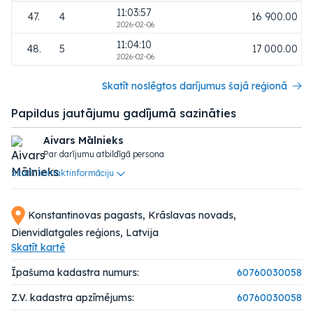
11:03:57
47.
4
16 900.00
2026-02-06
11:04:10
48.
5
17 000.00
2026-02-06
Skatīt noslēgtos darījumus šajā reģionā
Papildus jautājumu gadījumā sazināties
Aivars Mālnieks
Par darījumu atbildīgā persona
Skatīt kontaktinformāciju
Konstantinovas pagasts, Krāslavas novads,
Dienvidlatgales reģions, Latvija
Skatīt kartē
Īpašuma kadastra numurs:
60760030058
Z.V. kadastra apzīmējums:
60760030058