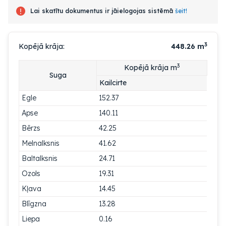
Lai skatītu dokumentus ir jāielogojas sistēmā
šeit!
3
Kopējā krāja:
448.26
m
3
Kopējā krāja m
Suga
Kailcirte
Egle
152.37
Apse
140.11
Bērzs
42.25
Melnalksnis
41.62
Baltalksnis
24.71
Ozols
19.31
Kļava
14.45
Blīgzna
13.28
Liepa
0.16