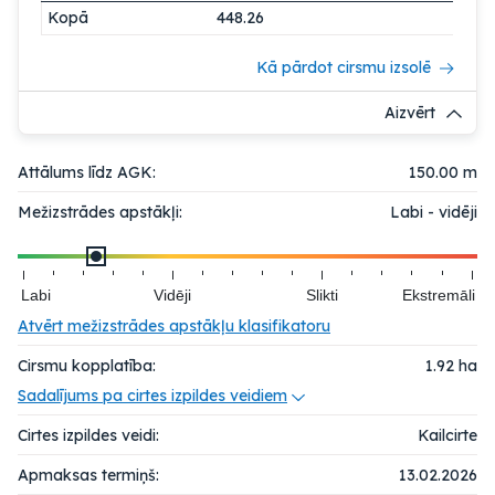
Kopā
448.26
Kā pārdot cirsmu izsolē
Aizvērt
Attālums līdz AGK:
150.00 m
Mežizstrādes apstākļi:
Labi - vidēji
Labi
Vidēji
Slikti
Ekstremāli
Atvērt mežizstrādes apstākļu klasifikatoru
Cirsmu kopplatība:
1.92
ha
Sadalījums pa cirtes izpildes veidiem
Cirtes izpildes veidi:
Kailcirte
Apmaksas termiņš:
13.02.2026