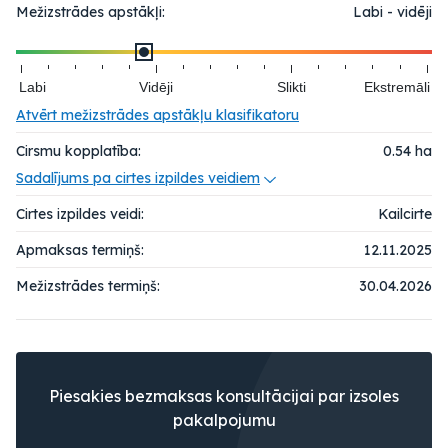
Mežizstrādes apstākļi:
Labi - vidēji
Labi
Vidēji
Slikti
Ekstremāli
Atvērt mežizstrādes apstākļu klasifikatoru
Cirsmu kopplatība:
0.54
ha
Sadalījums pa cirtes izpildes veidiem
Cirtes izpildes veidi:
Kailcirte
Apmaksas termiņš:
12.11.2025
Mežizstrādes termiņš:
30.04.2026
Piesakies bezmaksas konsultācijai par izsoles
pakalpojumu