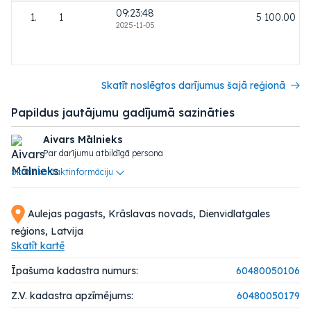
09:23:48
1.
1
5 100.00
2025-11-05
Skatīt noslēgtos darījumus šajā reģionā
Papildus jautājumu gadījumā sazināties
Aivars Mālnieks
Par darījumu atbildīgā persona
Skatīt kontaktinformāciju
Aulejas pagasts, Krāslavas novads, Dienvidlatgales
reģions, Latvija
Skatīt kartē
Īpašuma kadastra numurs:
60480050106
Z.V. kadastra apzīmējums:
60480050179