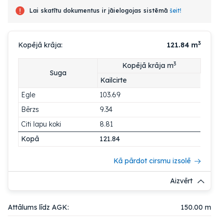
Lai skatītu dokumentus ir jāielogojas sistēmā
šeit!
3
Kopējā krāja:
121.84
m
3
Kopējā krāja m
Suga
Kailcirte
Egle
103.69
Bērzs
9.34
Citi lapu koki
8.81
Kopā
121.84
Kā pārdot cirsmu izsolē
Aizvērt
Attālums līdz AGK:
150.00 m