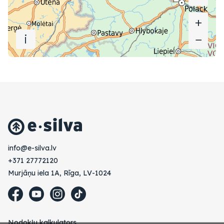
+
+
i
−
−
vl.avlis-e@ofni
+371 27772120
Murjāņu iela 1A, Rīga, LV-1024
Nodokļu kalkulators