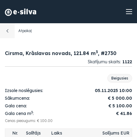
Atpakaļ
3
Cirsma, Krāslavas novads, 121.84 m
, #2730
Skatījumu skaits:
1122
Beigusies
Izsole noslēgusies:
05.11.2025 10:00
Sākumcena:
€
5 000.00
Gala cena:
€
5 100.00
3
Gala cena m
:
€ 41.86
Cenas pieaugums: € 100.00
Nr.
Solītājs
Laiks
Solījums EUR