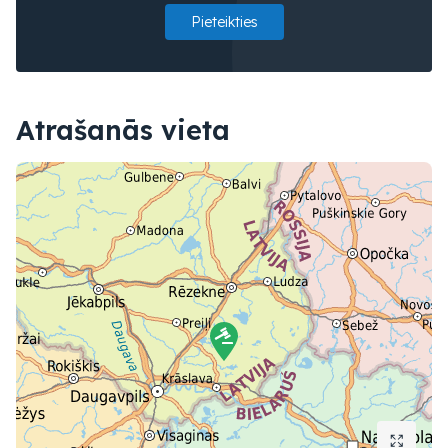
Pieteikties
Atrašanās vieta