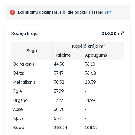
Lai skatītu dokumentus ir jāielogojas sistēmā
šeit!
3
Kopējā krāja:
310.50
m
3
Kopējā krāja m
Suga
Kailcirte
Apaugums
Baltalksnis
44.50
36.10
Bērzs
37.47
36.68
Melnalksnis
30.32
20.39
Egle
37.29
-
Blīgzna
17.27
14.99
Apse
30.28
-
Kļava
5.21
-
Kopā
202.34
108.16