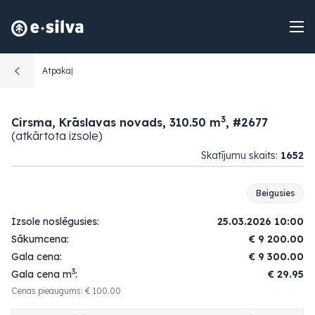
Atpakaļ
3
Cirsma, Krāslavas novads, 310.50 m
, #2677
(atkārtota izsole)
Skatījumu skaits:
1652
Beigusies
Izsole noslēgusies:
25.03.2026 10:00
Sākumcena:
€
9 200.00
Gala cena:
€
9 300.00
3
Gala cena m
:
€ 29.95
Cenas pieaugums: € 100.00