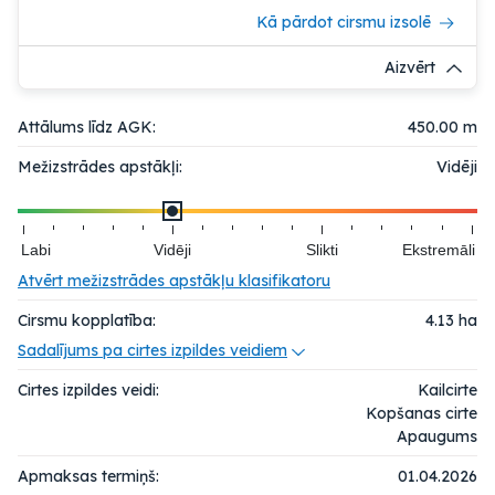
Kā pārdot cirsmu izsolē
Aizvērt
Attālums līdz AGK:
450.00 m
Mežizstrādes apstākļi:
Vidēji
Labi
Vidēji
Slikti
Ekstremāli
Atvērt mežizstrādes apstākļu klasifikatoru
Cirsmu kopplatība:
4.13
ha
Sadalījums pa cirtes izpildes veidiem
Cirtes izpildes veidi:
Kailcirte
Kopšanas cirte
Apaugums
Apmaksas termiņš:
01.04.2026