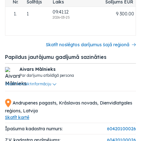
Nr.
Solītājs
Laiks
Solījums EUR
09:41:12
1.
1
9 300.00
2026-03-25
Skatīt noslēgtos darījumus šajā reģionā
Papildus jautājumu gadījumā sazināties
Aivars Mālnieks
Par darījumu atbildīgā persona
Skatīt kontaktinformāciju
Andrupenes pagasts, Krāslavas novads, Dienvidlatgales
reģions, Latvija
Skatīt kartē
Īpašuma kadastra numurs:
60420100026
Z.V. kadastra apzīmējums:
60420100026