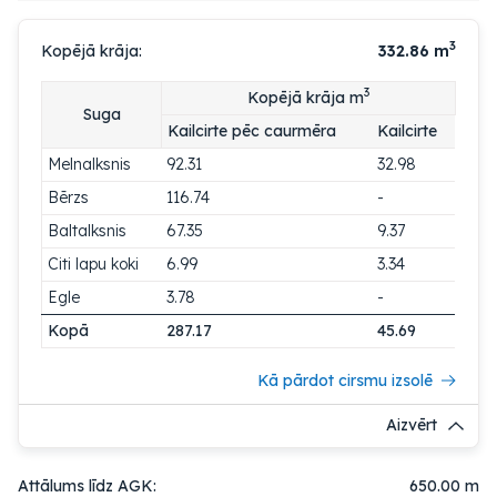
3
Kopējā krāja:
332.86
m
3
Kopējā krāja m
Suga
Kailcirte pēc caurmēra
Kailcirte
Melnalksnis
92.31
32.98
Bērzs
116.74
-
Baltalksnis
67.35
9.37
Citi lapu koki
6.99
3.34
Egle
3.78
-
Kopā
287.17
45.69
Kā pārdot cirsmu izsolē
Aizvērt
Attālums līdz AGK:
650.00 m