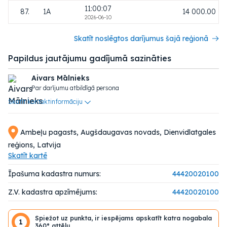
11:00:07
87.
1A
14 000.00
2026-06-10
Skatīt noslēgtos darījumus šajā reģionā
Papildus jautājumu gadījumā sazināties
Aivars Mālnieks
Par darījumu atbildīgā persona
Skatīt kontaktinformāciju
Ambeļu pagasts, Augšdaugavas novads, Dienvidlatgales
reģions, Latvija
Skatīt kartē
Īpašuma kadastra numurs:
44420020100
Z.V. kadastra apzīmējums:
44420020100
Spiežot uz punkta, ir iespējams apskatīt katra nogabala
1
360° attēlu.