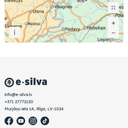
+
+
i
−
−
vl.avlis-e@ofni
+371 27772120
Murjāņu iela 1A, Rīga, LV-1024