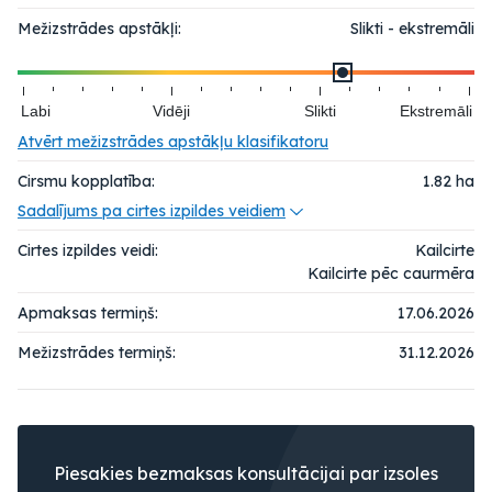
Mežizstrādes apstākļi:
Slikti - ekstremāli
Labi
Vidēji
Slikti
Ekstremāli
Atvērt mežizstrādes apstākļu klasifikatoru
Cirsmu kopplatība:
1.82
ha
Sadalījums pa cirtes izpildes veidiem
Cirtes izpildes veidi:
Kailcirte
Kailcirte pēc caurmēra
Apmaksas termiņš:
17.06.2026
Mežizstrādes termiņš:
31.12.2026
Piesakies bezmaksas konsultācijai par izsoles