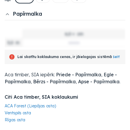
Papīrmalka
6,0 +
cm
3,0
m
Lai skatītu koklaukuma cenas, ir jāielogojas sistēmā
šeit!
Aca timber, SIA iepērk:
Priede - Papīrmalka
,
Egle -
Papīrmalka
,
Bērzs - Papīrmalka
,
Apse - Papīrmalka
.
Citi Aca timber, SIA koklaukumi
ACA Forest (Liepājas osta)
Ventspils osta
Rīgas osta