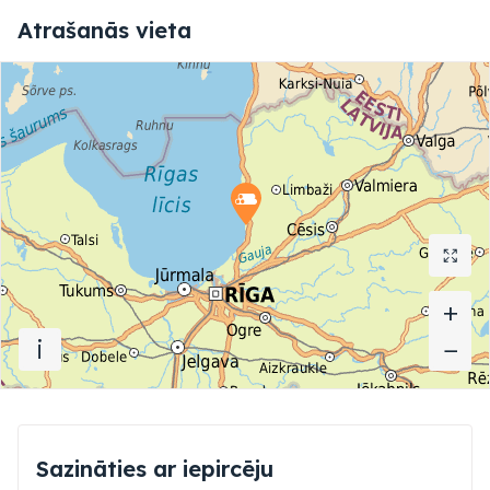
Atrašanās vieta
+
+
i
−
−
Sazināties ar iepircēju