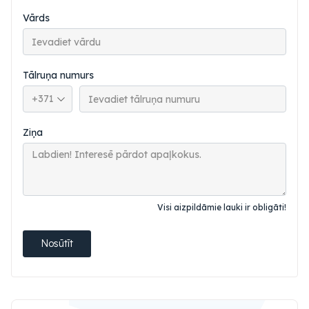
Vārds
Tālruņa numurs
Tālruņa valsts kods
Ziņa
Visi aizpildāmie lauki ir obligāti!
Nosūtīt