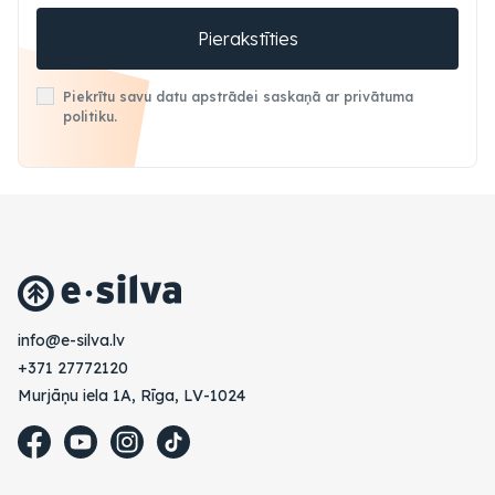
Pierakstīties
Piekrītu savu datu apstrādei saskaņā ar privātuma
politiku.
vl.avlis-e@ofni
+371 27772120
Murjāņu iela 1A, Rīga, LV-1024