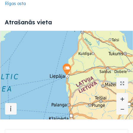
Rīgas osta
Atrašanās vieta
+
+
i
−
−