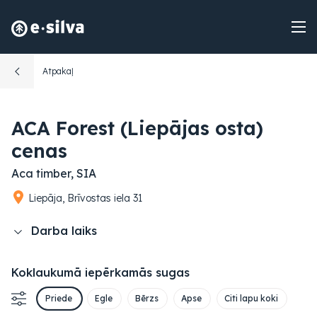
Atpakaļ
ACA Forest (Liepājas osta)
cenas
Aca timber, SIA
Liepāja, Brīvostas iela 31
Darba laiks
Koklaukumā iepērkamās sugas
Priede
Egle
Bērzs
Apse
Citi lapu koki