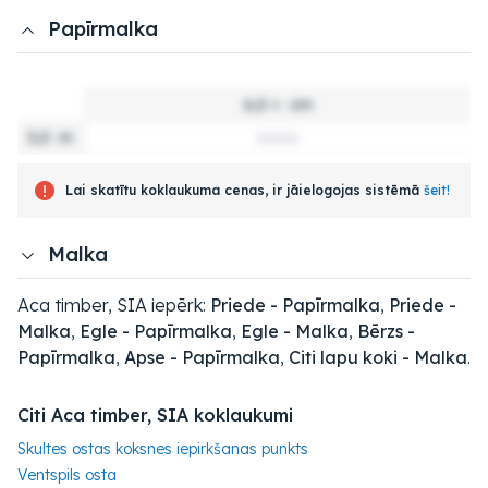
Papīrmalka
6,0 +
cm
3,0
m
Lai skatītu koklaukuma cenas, ir jāielogojas sistēmā
šeit!
Malka
Aca timber, SIA iepērk:
Priede - Papīrmalka
,
Priede -
Malka
,
Egle - Papīrmalka
,
Egle - Malka
,
Bērzs -
Papīrmalka
,
Apse - Papīrmalka
,
Citi lapu koki - Malka
.
Citi Aca timber, SIA koklaukumi
Skultes ostas koksnes iepirkšanas punkts
Ventspils osta