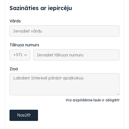
Sazināties ar iepircēju
Vārds
Tālruņa numurs
Tālruņa valsts kods
Ziņa
Visi aizpildāmie lauki ir obligāti!
Nosūtīt