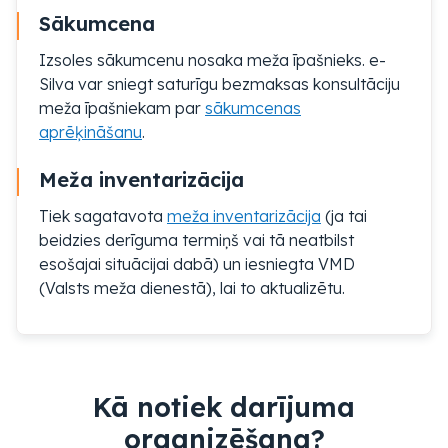
Sākumcena
Izsoles sākumcenu nosaka meža īpašnieks. e-
Silva var sniegt saturīgu bezmaksas konsultāciju
meža īpašniekam par
sākumcenas
aprēķināšanu
.
Meža inventarizācija
Tiek sagatavota
meža inventarizācija
(ja tai
beidzies derīguma termiņš vai tā neatbilst
esošajai situācijai dabā) un iesniegta VMD
(Valsts meža dienestā), lai to aktualizētu.
Kā notiek darījuma
organizēšana?