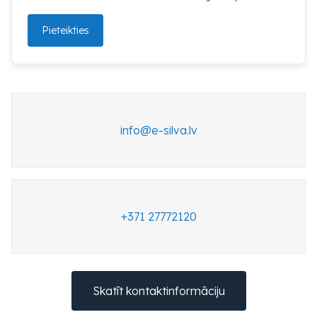
Pieteikties
vl.avlis-e@ofni
+371 27772120
Skatīt kontaktinformāciju