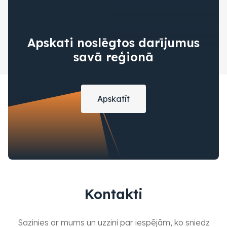
Apskati noslēgtos darījumus
savā reģionā
Apskatīt
Kontakti
Sazinies ar mums un uzzini par iespējām, ko sniedz