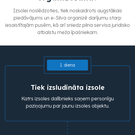
Izsolei noslēdzoties, tiek noskaidrots augstākais
piedāvājums un e-Silva organizē darījumu starp
iesaistītajām pusēm, kā arī sniedz pilna servisa juridisko
atbalstu meža īpašniekam.
1. diena
Tiek izsludināta izsole
Katrs izsoles dalībnieks saņem personīgu
paziņojumu par jaunu izsoles objektu.