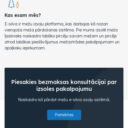
Kas esam mēs?
E-silva ir mežu izsoļu platforma, kas darbojas kā nozari
vienojoša meža pārdošanas sistēma. Pie mums izsolē meža
īpašnieks noskaidro labāko pircēju savam mežam un pircējs
atrod labākos piedāvājumus mežizstrādes pakalpojumam un
apaļkoku iepirkumam.
Piesakies bezmaksas konsultācijai par
izsoles pakalpojumu
Noskaidro kā pārdot mežu e-silva izsoļu sistēmā.
Pieteikties