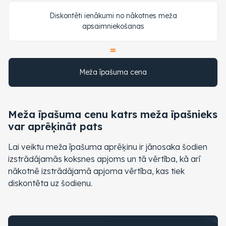
Diskontēti ienākumi no nākotnes meža
apsaimniekošanas
=
Meža īpašuma cena
Meža īpašuma cenu katrs meža īpašnieks
var aprēķināt pats
Lai veiktu meža īpašuma aprēķinu ir jānosaka šodien
izstrādājamās koksnes apjoms un tā vērtība, kā arī
nākotnē izstrādājamā apjoma vērtība, kas tiek
diskontēta uz šodienu.