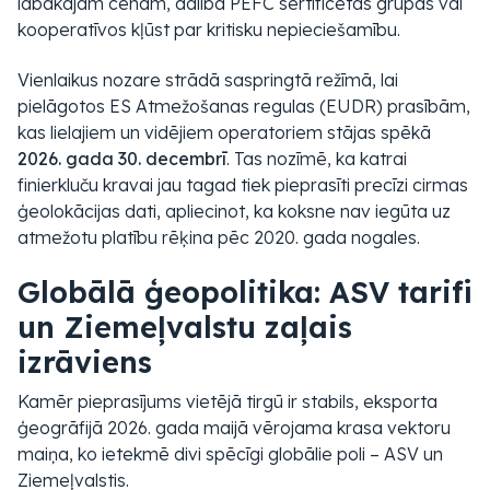
labākajām cenām, dalība PEFC sertificētās grupās vai
kooperatīvos kļūst par kritisku nepieciešamību.
Vienlaikus nozare strādā saspringtā režīmā, lai
pielāgotos ES Atmežošanas regulas (EUDR) prasībām,
kas lielajiem un vidējiem operatoriem stājas spēkā
2026. gada 30. decembrī
. Tas nozīmē, ka katrai
finierkluču kravai jau tagad tiek pieprasīti precīzi cirmas
ģeolokācijas dati, apliecinot, ka koksne nav iegūta uz
atmežotu platību rēķina pēc 2020. gada nogales.
Globālā ģeopolitika: ASV tarifi
un Ziemeļvalstu zaļais
izrāviens
Kamēr pieprasījums vietējā tirgū ir stabils, eksporta
ģeogrāfijā 2026. gada maijā vērojama krasa vektoru
maiņa, ko ietekmē divi spēcīgi globālie poli – ASV un
Ziemeļvalstis.