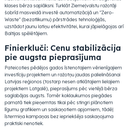
klases bērza saplāksni. Turklāt Ziemeļvalstu ražotāji
šobrīd masveidā investē automatizācijā un "Zero-
Waste" (bezatlikumu) pārstrādes tehnoloģijās,
uzstādot jaunu latiņu efektivitātei, kurai jāpielāgojas arī
Baltijas spēlētājiem.
Finierkluči: Cenu stabilizācija
pie augsta pieprasījuma
Pateicoties pēdējos gados īstenotajiem vērienīgajiem
investīciju projektiem un ražotņu jaudas palielināšanai
Latvijas reģionos (tostarp nesen atklātajiem lielajiem
projektiem Latgalē), pieprasījums pēc vietējā bērza
saglabājas augsts. Tomēr koklaukumos piegādes
pamatā tiek pieņemtas tikai pēc stingri plānotiem
līgumu grafikiem un saskaņotiem apjomiem, tādēļ
īstermiņa kampaņas bez iepriekšēja saskaņojuma
praktiski nenotiek.