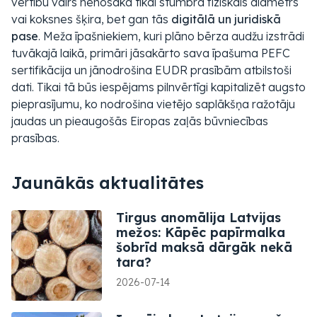
vērtību vairs nenosaka tikai stumbra fiziskais diametrs
vai koksnes šķira, bet gan tās
digitālā un juridiskā
pase
. Meža īpašniekiem, kuri plāno bērza audžu izstrādi
tuvākajā laikā, primāri jāsakārto sava īpašuma PEFC
sertifikācija un jānodrošina EUDR prasībām atbilstoši
dati. Tikai tā būs iespējams pilnvērtīgi kapitalizēt augsto
pieprasījumu, ko nodrošina vietējo saplākšņa ražotāju
jaudas un pieaugošās Eiropas zaļās būvniecības
prasības.
Jaunākās aktualitātes
Tirgus anomālija Latvijas
mežos: Kāpēc papīrmalka
šobrīd maksā dārgāk nekā
tara?
2026-07-14