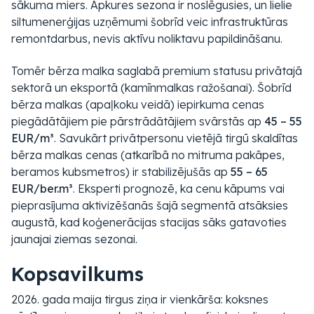
sākuma miers. Apkures sezona ir noslēgusies, un lielie
siltumenerģijas uzņēmumi šobrīd veic infrastruktūras
remontdarbus, nevis aktīvu noliktavu papildināšanu.
Tomēr bērza malka saglabā premium statusu privātajā
sektorā un eksportā (kamīnmalkas ražošanai). Šobrīd
bērza malkas (apaļkoku veidā) iepirkuma cenas
piegādātājiem pie pārstrādātājiem svārstās ap
45 – 55
EUR/m³
. Savukārt privātpersonu vietējā tirgū skaldītas
bērza malkas cenas (atkarībā no mitruma pakāpes,
beramos kubsmetros) ir stabilizējušās ap
55 – 65
EUR/ber.m³
. Eksperti prognozē, ka cenu kāpums vai
pieprasījuma aktivizēšanās šajā segmentā atsāksies
augustā, kad koģenerācijas stacijas sāks gatavoties
jaunajai ziemas sezonai.
Kopsavilkums
2026. gada maija tirgus ziņa ir vienkārša: koksnes