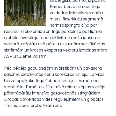
stratēģisku pārmaiņu posmu.
Kamēr bērza malkas tirgū
valda tradicionāls sezonālais
miers, finierkluču segmentā
norit saspringta cīņa par
resursu izsekojamību un tirgu pārdali. To pastiprina
globālo investīciju fondu aktivitāte meža īpašumu
sektorā, ražotāju asā pāreja uz jaunām sertifikācijas
sistēmām un krasas eksporta vektoru izmaiņas starp
ASV un Ziemeļvalstīm.
Pēc pēdējo gadu asajām svārstībām un pavasara
sākumā piedzīvotās cenu korekcijas uz leju, Latvijas
bērza apaļkoku tirgū šobrīd ir iestājusies mērena
stabilitāte. Tomēr aiz šī relatīvā miera slēpjas vietējo
pārstrādātāju intensīva gatavošanās stingrākiem
Eiropas Savienības vides regulējumiem un globālās
tirdzniecības ierobežojumiem.