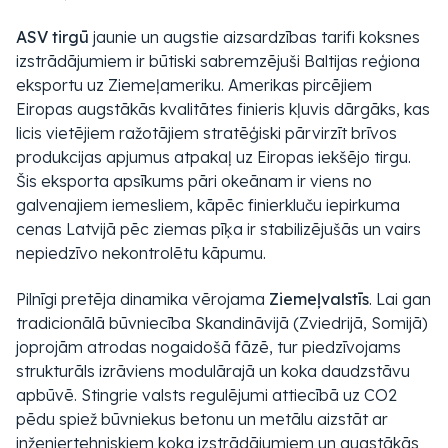
ASV tirgū
jaunie un augstie aizsardzības tarifi koksnes
izstrādājumiem ir būtiski sabremzējuši Baltijas reģiona
eksportu uz Ziemeļameriku. Amerikas pircējiem
Eiropas augstākās kvalitātes finieris kļuvis dārgāks, kas
licis vietējiem ražotājiem stratēģiski pārvirzīt brīvos
produkcijas apjumus atpakaļ uz Eiropas iekšējo tirgu.
Šis eksporta apsīkums pāri okeānam ir viens no
galvenajiem iemesliem, kāpēc finierkluču iepirkuma
cenas Latvijā pēc ziemas pīķa ir stabilizējušās un vairs
nepiedzīvo nekontrolētu kāpumu.
Pilnīgi pretēja dinamika vērojama
Ziemeļvalstīs
. Lai gan
tradicionālā būvniecība Skandināvijā (Zviedrijā, Somijā)
joprojām atrodas nogaidošā fāzē, tur piedzīvojams
strukturāls izrāviens modulārajā un koka daudzstāvu
apbūvē. Stingrie valsts regulējumi attiecībā uz CO2
pēdu spiež būvniekus betonu un metālu aizstāt ar
inženiertehniskiem koka izstrādājumiem un augstākās