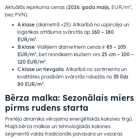
Aktuālās iepirkuma cenas (
2026. gada maijs
, EUR/m³,
bez PVN):
A klase
(diametrā >25): Atkarībā no uzpircēja un
loģistikas attāluma svārstās ap
160 – 180
EUR/m³
.
B klase
: Vidējiem diametriem cenas ir
85 – 105
EUR/m³
, bet resnākiem klučiem virs
25 cm – 100 –
120 EUR/m³
.
C klase un tievgalis
: Atkarībā no sortimenta un
kvalitātes prasībām svārstās robežās no
35 līdz
80 EUR/m³
.
Bērza malka: Sezonālais miers
pirms rudens starta
Pretēja dinamika vērojama enerģētiskās koksnes tirgū.
Maijā bērza malkas un tehnoloģiskās koksnes
segmentā valda tradicionāls pavasara un vasaras