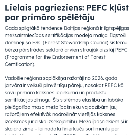
Lielais pagrieziens: PEFC kļūst
par primāro spēlētāju
Gada spilgtākā tendence Baltijas reģionā ir ilgtspējīgas
mežsaimniecības sertifikācijas modeļa maiņa. Ilgstoši
dominējušo FSC
(Forest Stewardship Council)
sistēmu
bērza pārstrādes sektorā arvien straujāk aizstāj PEFC
(Programme for the Endorsement of Forest
Certification)
.
Vadošie reģiona saplākšņa ražotāji no 2026. gada
janvāra ir veikuši pilnvērtīgu pāreju, nosakot PEFC kā
savu primāro koksnes iepirkuma un produktu
sertifikācijas zīmogu. Šīs sistēmas elastība un labāka
pielāgotība mazo meža īpašnieku vajadzībām ļauj
ražotājiem efektīvāk nodrošināt vietējās koksnes
izcelsmes juridisko izsekojamību. Meža īpašniekiem šī ir
skaidra zīme – lai nodotu finierkluču sortimentu par