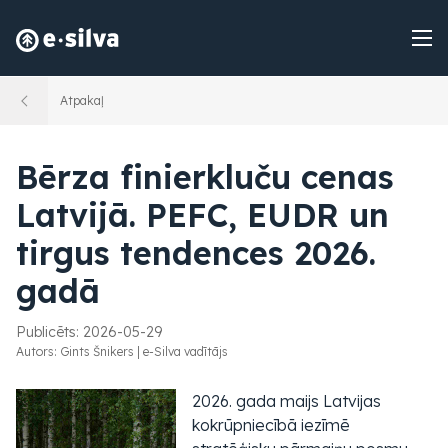
Atpakaļ
Bērza finierkluču cenas
Latvijā. PEFC, EUDR un
tirgus tendences 2026.
gadā
Publicēts:
2026-05-29
Autors:
Gints Šnikers
|
e-Silva vadītājs
2026. gada maijs Latvijas
kokrūpniecībā iezīmē