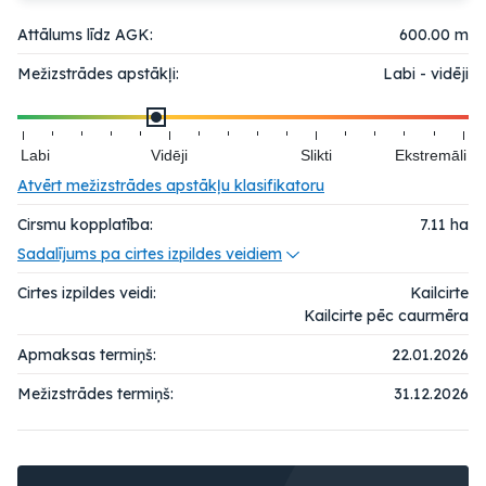
Attālums līdz AGK:
600.00 m
Mežizstrādes apstākļi:
Labi - vidēji
Labi
Vidēji
Slikti
Ekstremāli
Atvērt mežizstrādes apstākļu klasifikatoru
Cirsmu kopplatība:
7.11
ha
Sadalījums pa cirtes izpildes veidiem
Cirtes izpildes veidi:
Kailcirte
Kailcirte pēc caurmēra
Apmaksas termiņš:
22.01.2026
Mežizstrādes termiņš:
31.12.2026