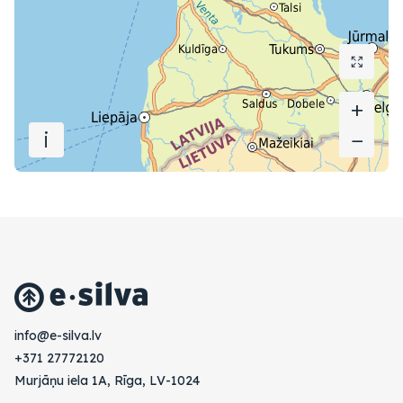
+
+
i
−
−
vl.avlis-e@ofni
+371 27772120
Murjāņu iela 1A, Rīga, LV-1024