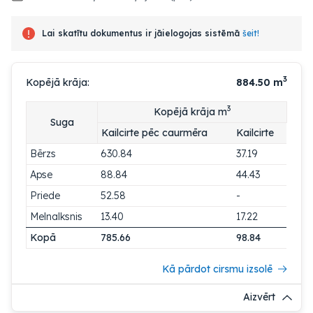
Lai skatītu dokumentus ir jāielogojas sistēmā
šeit!
3
Kopējā krāja:
884.50
m
3
Kopējā krāja m
Suga
Kailcirte pēc caurmēra
Kailcirte
Bērzs
630.84
37.19
Apse
88.84
44.43
Priede
52.58
-
Melnalksnis
13.40
17.22
Kopā
785.66
98.84
Kā pārdot cirsmu izsolē
Aizvērt