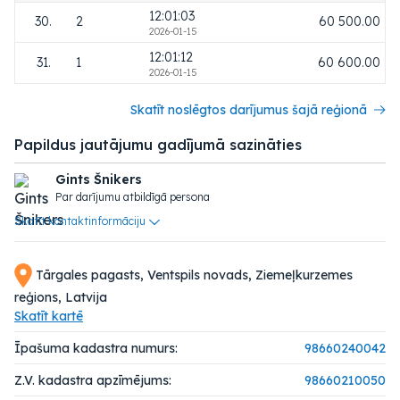
12:01:03
30.
2
60 500.00
2026-01-15
12:01:12
31.
1
60 600.00
2026-01-15
Skatīt noslēgtos darījumus šajā reģionā
Papildus jautājumu gadījumā sazināties
Gints Šnikers
Par darījumu atbildīgā persona
Skatīt kontaktinformāciju
Tārgales pagasts, Ventspils novads, Ziemeļkurzemes
reģions, Latvija
Skatīt kartē
Īpašuma kadastra numurs:
98660240042
Z.V. kadastra apzīmējums:
98660210050