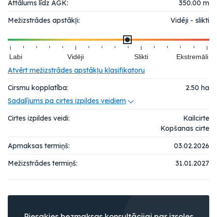
Attālums līdz AGK:
350.00 m
Mežizstrādes apstākļi:
Vidēji - slikti
Labi
Vidēji
Slikti
Ekstremāli
Atvērt mežizstrādes apstākļu klasifikatoru
Cirsmu kopplatība:
2.50
ha
Sadalījums pa cirtes izpildes veidiem
Cirtes izpildes veidi:
Kailcirte
Kopšanas cirte
Apmaksas termiņš:
03.02.2026
Mežizstrādes termiņš:
31.01.2027
Piesakies bezmaksas konsultācijai par izsoles