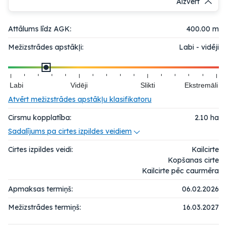
Aizvērt
Attālums līdz AGK:
400.00 m
Mežizstrādes apstākļi:
Labi - vidēji
Labi
Vidēji
Slikti
Ekstremāli
Atvērt mežizstrādes apstākļu klasifikatoru
Cirsmu kopplatība:
2.10
ha
Sadalījums pa cirtes izpildes veidiem
Cirtes izpildes veidi:
Kailcirte
Kopšanas cirte
Kailcirte pēc caurmēra
Apmaksas termiņš:
06.02.2026
Mežizstrādes termiņš:
16.03.2027