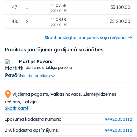
11:07:58
47.
1
35 100.00
2026-01-30
11:08:00
48.
2
35 200.00
2026-01-30
Skatīt noslēgtos darījumus šajā reģionā
Papildus jautājumu gadījumā sazināties
Mārtiņš Pavārs
Par darījumu atbildīgā persona
Skatīt kontaktinformāciju
Vijciema pagasts, Valkas novads, Ziemeļvidzemes
reģions, Latvija
Skatīt kartē
Īpašuma kadastra numurs:
94920050112
Z.V. kadastra apzīmējums:
94920050112