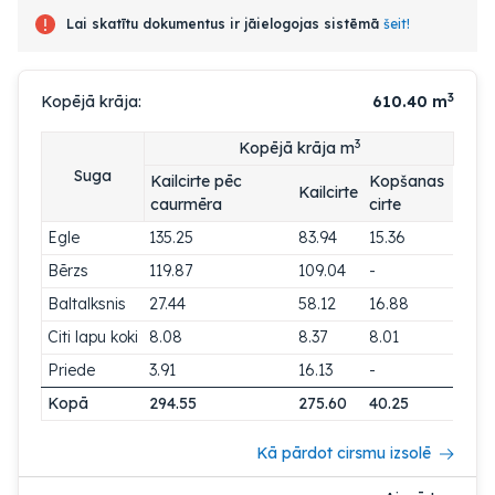
Lai skatītu dokumentus ir jāielogojas sistēmā
šeit!
3
Kopējā krāja:
610.40
m
3
Kopējā krāja m
Suga
Kailcirte pēc
Kopšanas
Kailcirte
caurmēra
cirte
Egle
135.25
83.94
15.36
Bērzs
119.87
109.04
-
Baltalksnis
27.44
58.12
16.88
Citi lapu koki
8.08
8.37
8.01
Priede
3.91
16.13
-
Kopā
294.55
275.60
40.25
Kā pārdot cirsmu izsolē