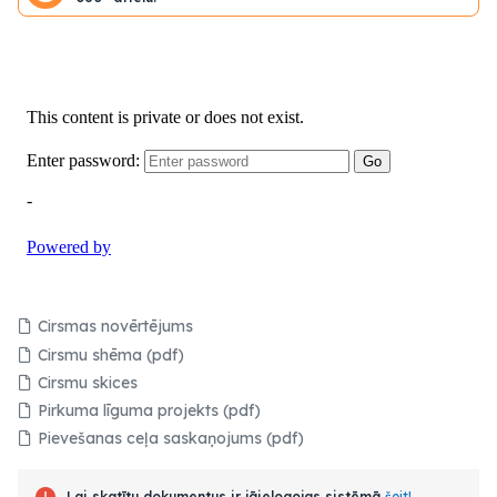
Cirsmas novērtējums
Cirsmu shēma (pdf)
Cirsmu skices
Pirkuma līguma projekts (pdf)
Pievešanas ceļa saskaņojums (pdf)
Lai skatītu dokumentus ir jāielogojas sistēmā
šeit!