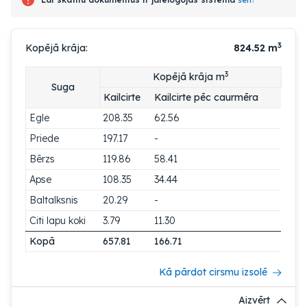
3
Kopējā krāja:
824.52
m
3
Kopējā krāja m
Suga
Kailcirte
Kailcirte pēc caurmēra
Egle
208.35
62.56
Priede
197.17
-
Bērzs
119.86
58.41
Apse
108.35
34.44
Baltalksnis
20.29
-
Citi lapu koki
3.79
11.30
Kopā
657.81
166.71
Kā pārdot cirsmu izsolē
Aizvērt