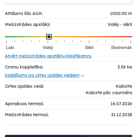
Attālums līdz AGK:
1000.00 m
Mežizstrādes apstākļi:
Vidēji - slikti
Labi
Vidēji
Slikti
Ekstremāli
Atvērt mežizstrādes apstākļu klasifikatoru
Cirsmu kopplatība:
3.56
ha
Sadalījums pa cirtes izpildes veidiem
Cirtes izpildes veidi:
Kailcirte
Kailcirte pēc caurmēra
Apmaksas termiņš:
16.07.2026
Mežizstrādes termiņš:
31.12.2028