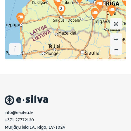
+
+
i
−
−
vl.avlis-e@ofni
+371 27772120
Murjāņu iela 1A, Rīga, LV-1024