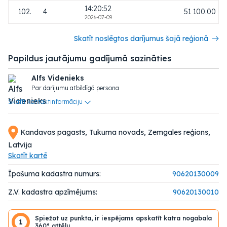
14:20:52
102.
4
51 100.00
2026-07-09
Skatīt noslēgtos darījumus šajā reģionā
Papildus jautājumu gadījumā sazināties
Alfs Videnieks
Par darījumu atbildīgā persona
Skatīt kontaktinformāciju
Kandavas pagasts, Tukuma novads, Zemgales reģions,
Latvija
Skatīt kartē
Īpašuma kadastra numurs:
90620130009
Z.V. kadastra apzīmējums:
90620130010
Spiežot uz punkta, ir iespējams apskatīt katra nogabala
1
360° attēlu.