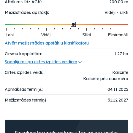
Attālums līdz AGK:
200.00 m
Mežizstrādes apstākļi:
Vidēji - slikti
Labi
Vidēji
Slikti
Ekstremāli
Atvērt mežizstrādes apstākļu klasifikatoru
Cirsmu kopplatība:
1.27
ha
Sadalījums pa cirtes izpildes veidiem
Cirtes izpildes veidi:
Kailcirte
Kailcirte pēc caurmēra
Apmaksas termiņš:
04.11.2025
Mežizstrādes termiņš:
31.12.2027
Piesakies bezmaksas konsultācijai par izsoles