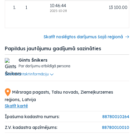
10:46:44
1.
1
13 100.00
2025-10-28
Skatīt noslēgtos darījumus šajā reģionā
Papildus jautājumu gadījumā sazināties
Gints Šnikers
Par darījumu atbildīgā persona
Skatīt kontaktinformāciju
Mērsraga pagasts, Talsu novads, Ziemeļkurzemes
reģions, Latvija
Skatīt kartē
Īpašuma kadastra numurs:
88780010264
Z.V. kadastra apzīmējums:
88780010010