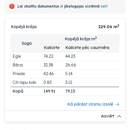
Lai skatītu dokumentus ir jāielogojas sistēmā
šeit!
3
Kopējā krāja:
229.06
m
3
Kopējā krāja m
Suga
Kailcirte
Kailcirte pēc caurmēra
Egle
74.22
44.23
Bērzs
32.38
26.66
Priede
42.46
5.14
Citi lapu koki
0.85
3.12
Kopā
149.91
79.15
Kā pārdot cirsmu izsolē
Aizvērt