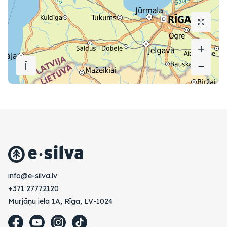
+
+
i
−
−
vl.avlis-e@ofni
+371 27772120
Murjāņu iela 1A, Rīga, LV-1024