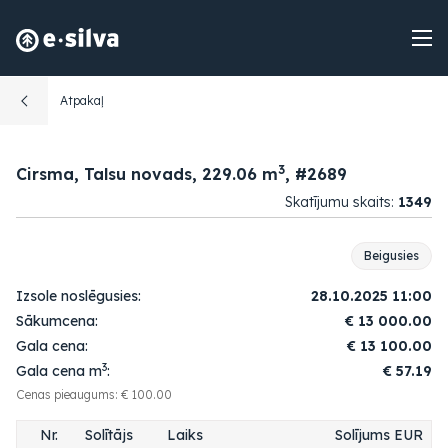
Atpakaļ
3
Cirsma, Talsu novads, 229.06 m
, #2689
Skatījumu skaits:
1349
Beigusies
Izsole noslēgusies:
28.10.2025 11:00
Sākumcena:
€
13 000.00
Gala cena:
€
13 100.00
3
Gala cena m
:
€ 57.19
Cenas pieaugums: € 100.00
Nr.
Solītājs
Laiks
Solījums EUR