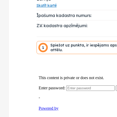
Skatīt kartē
Īpašuma kadastra numurs:
Z.V. kadastra apzīmējumi:
Spiežot uz punkta, ir iespējams ap
1
attēlu.