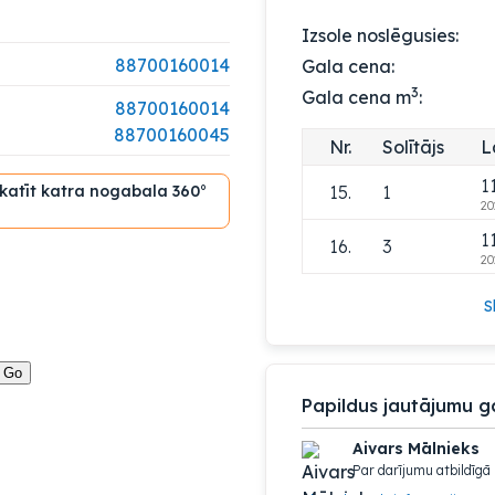
1
12.
4
Izsole noslēgusies:
20
88700160014
Gala cena:
1
13.
1
3
Gala cena m
:
20
88700160014
1
88700160045
14.
4
Nr.
Solītājs
L
20
1
skatīt katra nogabala 360°
15.
1
20
1
16.
3
20
S
Papildus jautājumu g
Aivars Mālnieks
Par darījumu atbildīgā