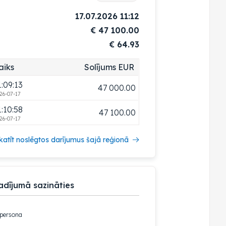
1:06:29
46 700.00
17.07.2026 11:12
26-07-17
€
47 100.00
1:07:23
46 800.00
€ 64.93
26-07-17
1:08:08
46 900.00
aiks
Solījums EUR
26-07-17
1:09:13
47 000.00
26-07-17
1:10:58
47 100.00
26-07-17
katīt noslēgtos darījumus šajā reģionā
adījumā sazināties
 persona