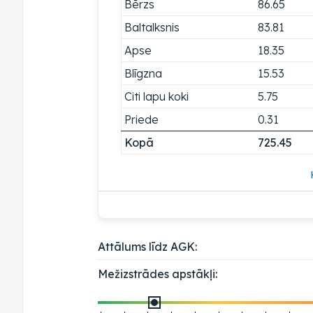
Bērzs
86.65
Baltalksnis
83.81
Apse
18.35
Blīgzna
15.53
Citi lapu koki
5.75
Priede
0.31
Kopā
725.45
Attālums līdz AGK:
Mežizstrādes apstākļi: