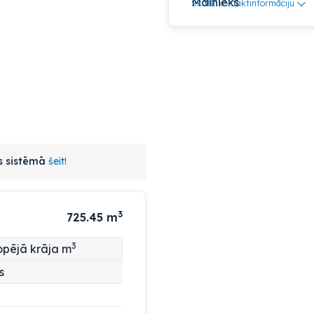
Skatīt kontaktinformāciju
as sistēmā
šeit!
3
725.45
m
3
pējā krāja m
s