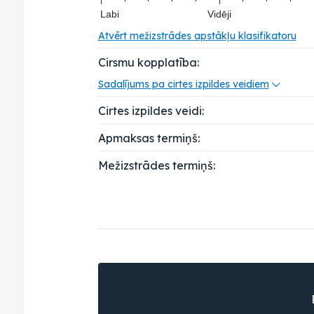
Labi
Vidēji
Atvērt mežizstrādes apstākļu klasifikatoru
Cirsmu kopplatība:
Sadalījums pa cirtes izpildes veidiem
Cirtes izpildes veidi:
Apmaksas termiņš:
Mežizstrādes termiņš: