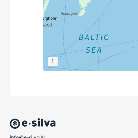
i
vl.avlis-e@ofni