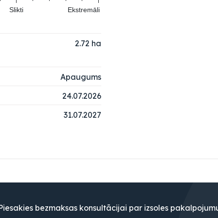
Slikti
Ekstremāli
2.72
ha
Apaugums
24.07.2026
31.07.2027
Piesakies bezmaksas konsultācijai par izsoles pakalpojum