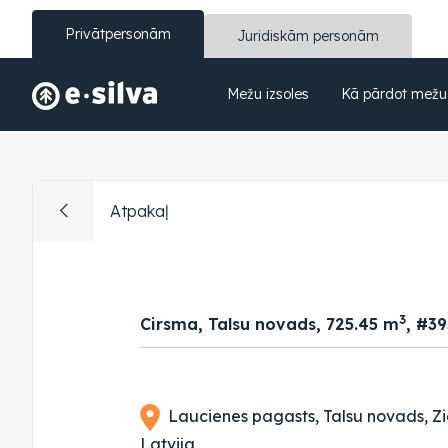
Privātpersonām
Juridiskām personām
Mežu izsoles
Kā pārdot mežu
Atpakaļ
3
Cirsma, Talsu novads, 725.45 m
, #3
Laucienes pagasts, Talsu novads, Z
Latvija