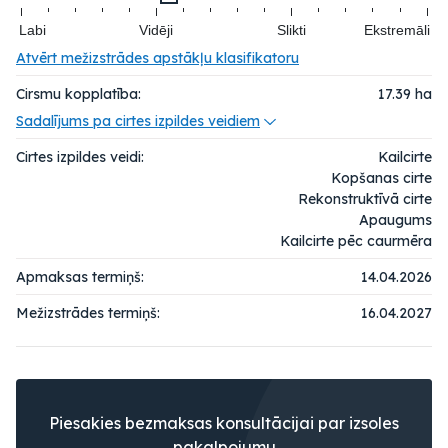
Labi
Vidēji
Slikti
Ekstremāli
Atvērt mežizstrādes apstākļu klasifikatoru
Cirsmu kopplatība:
17.39
ha
Sadalījums pa cirtes izpildes veidiem
Cirtes izpildes veidi:
Kailcirte
Kopšanas cirte
Rekonstruktīvā cirte
Apaugums
Kailcirte pēc caurmēra
Apmaksas termiņš:
14.04.2026
Mežizstrādes termiņš:
16.04.2027
Piesakies bezmaksas konsultācijai par izsoles
pakalpojumu