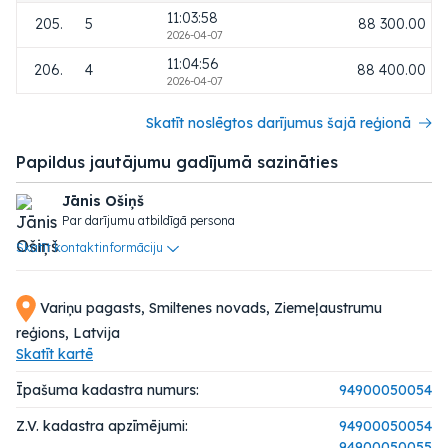
11:03:58
205.
5
88 300.00
2026-04-07
11:04:56
206.
4
88 400.00
2026-04-07
Skatīt noslēgtos darījumus šajā reģionā
Papildus jautājumu gadījumā sazināties
Jānis Ošiņš
Par darījumu atbildīgā persona
Skatīt kontaktinformāciju
Variņu pagasts, Smiltenes novads, Ziemeļaustrumu
reģions, Latvija
Skatīt kartē
Īpašuma kadastra numurs:
94900050054
Z.V. kadastra apzīmējumi:
94900050054
94900050055