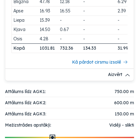
Blīgzna
47.78
12.18
-
6.29
Apse
16.93
16.55
-
2.39
Liepa
15.39
-
-
-
Kļava
14.50
0.67
-
-
Osis
4.28
-
-
-
Kopā
1031.81
732.36
134.33
31.99
Kā pārdot cirsmu izsolē
Aizvērt
Attālums līdz AGK1:
750.00 m
Attālums līdz AGK2:
600.00 m
Attālums līdz AGK3:
150.00 m
Mežizstrādes apstākļi:
Vidēji - slikti