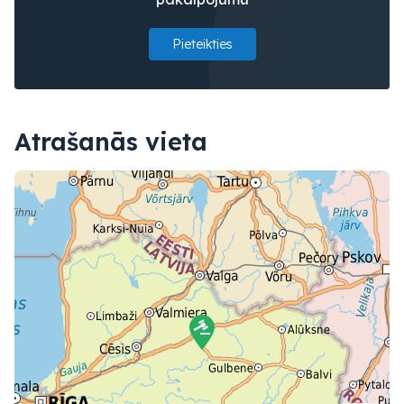
Pieteikties
Atrašanās vieta