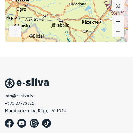
+
+
i
−
−
vl.avlis-e@ofni
+371 27772120
Murjāņu iela 1A, Rīga, LV-1024