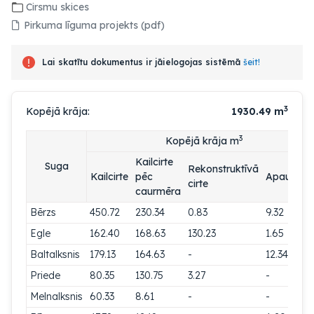
Cirsmu skices
Pirkuma līguma projekts (pdf)
Lai skatītu dokumentus ir jāielogojas sistēmā
šeit!
3
Kopējā krāja:
1930.49
m
3
Kopējā krāja m
Kailcirte
Suga
Rekonstruktīvā
Kailcirte
pēc
Apaugum
cirte
caurmēra
Bērzs
450.72
230.34
0.83
9.32
Egle
162.40
168.63
130.23
1.65
Baltalksnis
179.13
164.63
-
12.34
Priede
80.35
130.75
3.27
-
Melnalksnis
60.33
8.61
-
-