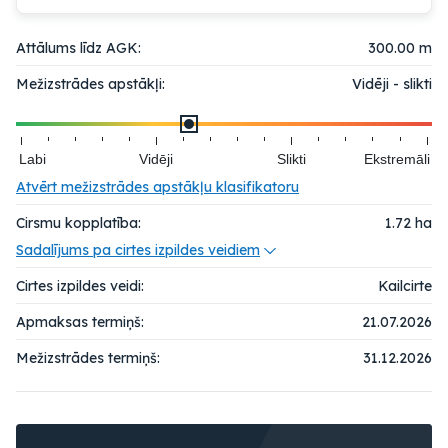
Attālums līdz AGK:
300.00 m
Mežizstrādes apstākļi:
Vidēji - slikti
Labi
Vidēji
Slikti
Ekstremāli
Atvērt mežizstrādes apstākļu klasifikatoru
Cirsmu kopplatība:
1.72
ha
Sadalījums pa cirtes izpildes veidiem
Cirtes izpildes veidi:
Kailcirte
Apmaksas termiņš:
21.07.2026
Mežizstrādes termiņš:
31.12.2026