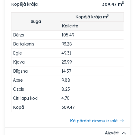
3
Kopējā krāja:
309.47
m
3
Kopējā krāja m
Suga
Kailcirte
Bērzs
105.49
Baltalksnis
93.28
Egle
49.31
Kļava
23.99
Blīgzna
14.57
Apse
9.88
Ozols
8.25
Citi lapu koki
4.70
Kopā
309.47
Kā pārdot cirsmu izsolē
Aizvērt