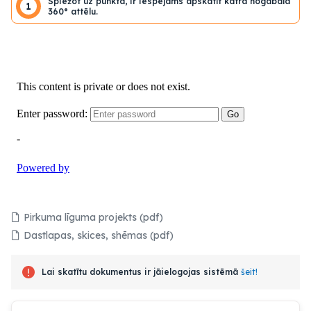
Spiežot uz punkta, ir iespējams apskatīt katra nogabala
1
360° attēlu.
Pirkuma līguma projekts (pdf)
Dastlapas, skices, shēmas (pdf)
Lai skatītu dokumentus ir jāielogojas sistēmā
šeit!