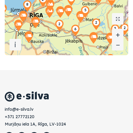
+
+
i
−
−
vl.avlis-e@ofni
+371 27772120
Murjāņu iela 1A, Rīga, LV-1024