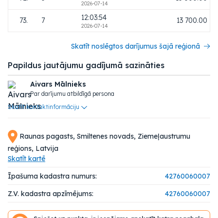
2026-07-14
12:03:54
73.
7
13 700.00
2026-07-14
Skatīt noslēgtos darījumus šajā reģionā
Papildus jautājumu gadījumā sazināties
Aivars Mālnieks
Par darījumu atbildīgā persona
Skatīt kontaktinformāciju
Raunas pagasts, Smiltenes novads, Ziemeļaustrumu
reģions, Latvija
Skatīt kartē
Īpašuma kadastra numurs:
42760060007
Z.V. kadastra apzīmējums:
42760060007