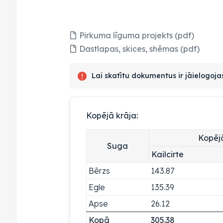
Pirkuma līguma projekts (pdf)
Dastlapas, skices, shēmas (pdf)
Lai skatītu dokumentus ir jāielogoj
Kopējā krāja:
Kopēj
Suga
Kailcirte
Bērzs
143.87
Egle
135.39
Apse
26.12
Kopā
305.38