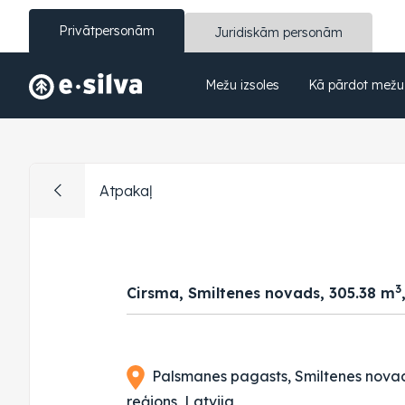
Privātpersonām
Juridiskām personām
Mežu izsoles
Kā pārdot mežu
Atpakaļ
3
Cirsma, Smiltenes novads, 305.38 m
Palsmanes pagasts, Smiltenes nova
reģions, Latvija