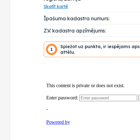
Skatīt kartē
Īpašuma kadastra numurs:
Z.V. kadastra apzīmējums:
Spiežot uz punkta, ir iespējams ap
1
attēlu.