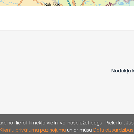
Nodokļu k
rpinot lietot tīmekļa vietni vai nospiežot pogu "Piekrītu", Jū
Klientu privātuma paziņojumu
un ar mūsu
Datu aizsardzības p