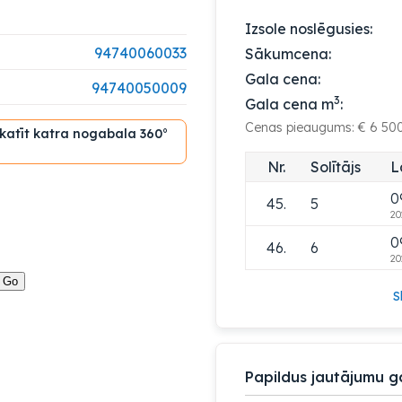
0
41.
5
Izsole noslēgusies:
20
94740060033
Sākumcena:
0
42.
6
Gala cena:
20
94740050009
3
Gala cena m
:
0
43.
5
Cenas pieaugums: € 6 50
20
skatīt katra nogabala 360°
0
44.
6
Nr.
Solītājs
L
20
0
45.
5
20
0
46.
6
20
S
Papildus jautājumu g