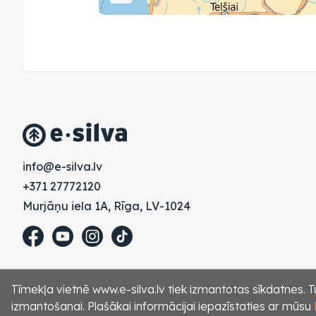
vl.avlis-e@ofni
+371 27772120
Murjāņu iela 1A, Rīga, LV-1024
Tīmekļa vietnē www.e-silva.lv tiek izmantotas sīkdatnes. Tu
izmantošanai. Plašākai informācijai iepazīstaties ar mūsu