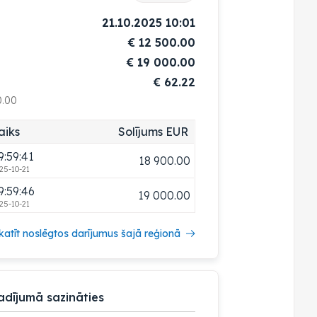
9:04:39
18 500.00
21.10.2025 10:01
25-10-21
€
12 500.00
9:34:22
18 600.00
€
19 000.00
25-10-21
€ 62.22
9:59:12
18 700.00
0.00
25-10-21
9:59:21
18 800.00
aiks
Solījums EUR
25-10-21
9:59:41
18 900.00
25-10-21
9:59:46
19 000.00
25-10-21
katīt noslēgtos darījumus šajā reģionā
adījumā sazināties