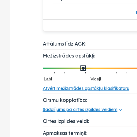
Attālums līdz AGK:
Mežizstrādes apstākļi:
Labi
Vidēji
Atvērt mežizstrādes apstākļu klasifikatoru
Cirsmu kopplatība:
Sadalījums pa cirtes izpildes veidiem
Cirtes izpildes veidi:
Apmaksas termiņš: