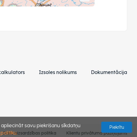
alkulators
Izsoles nolikums
Dokumentācija
s apliecināt savu piekrišanu sīkdatņu
Piekrītu
olitiku.
Datu aizsardzības politika
Klientu privātuma paziņojums