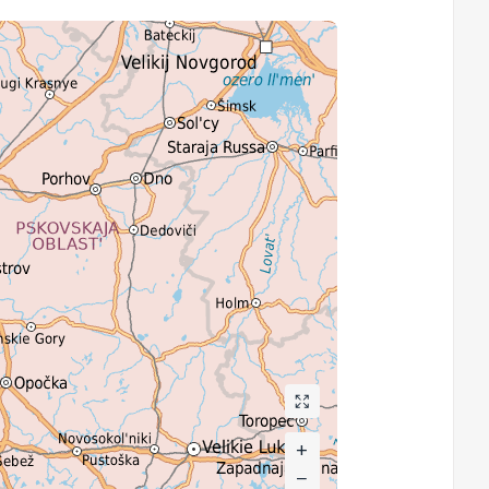
+
+
−
−