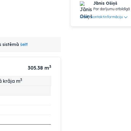
Jānis Ošiņš
Par darījumu atbildīgā
Skatīt kontaktinformāciju
as sistēmā
šeit!
3
305.38
m
3
ā krāja m