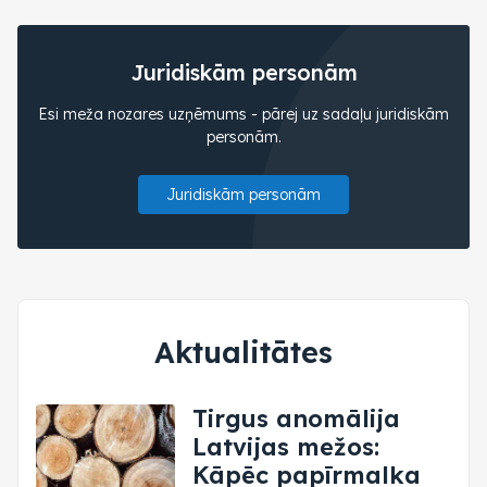
Juridiskām personām
Esi meža nozares uzņēmums - pārej uz sadaļu juridiskām
personām.
Juridiskām personām
Aktualitātes
Tirgus anomālija
Latvijas mežos:
Kāpēc papīrmalka