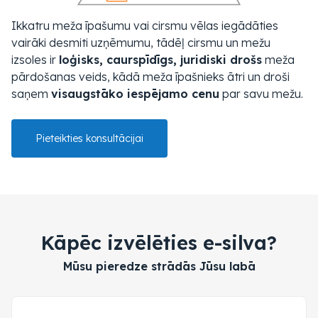
Ikkatru meža īpašumu vai cirsmu vēlas iegādāties
vairāki desmiti uzņēmumu, tādēļ cirsmu un mežu
izsoles ir
loģisks, caurspīdīgs, juridiski drošs
meža
pārdošanas veids, kādā meža īpašnieks ātri un droši
saņem
visaugstāko iespējamo cenu
par savu mežu.
Pieteikties konsultācijai
Kāpēc izvēlēties e-silva?
Mūsu pieredze strādās Jūsu labā