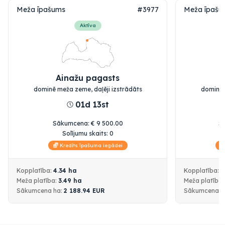
Meža īpašums
#3977
Meža īpašu
Aktīva
Ainažu pagasts
dominē meža zeme, daļēji izstrādāts
dominē 
01d 13st
Sākumcena
:
€
9 500.00
S
Solījumu skaits:
0
Kredīts īpašuma iegādei
Kopplatība:
4.34
ha
Kopplatība:
1
Meža platība:
3.49
ha
Meža platība
Sākumcena
ha:
2 188.94
EUR
Sākumcena
h