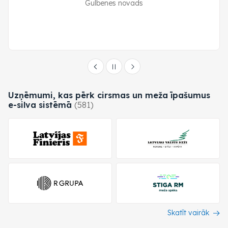
Gulbenes novads
Uzņēmumi, kas pērk cirsmas un meža īpašumus
e-silva
sistēmā
(581)
Skatīt vairāk