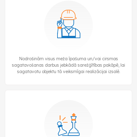
Nodrošinām visus meža īpašuma un/vai cirsmas
sagatavošanas darbus jebkādā sarežģītības pakāpē, lai
sagatavotu objektu tā veiksmīgai realizācijai izsolē.