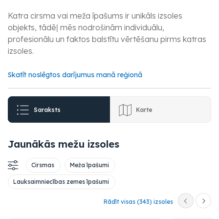
Katra cirsma vai meža īpašums ir unikāls izsoles
objekts, tādēļ mēs nodrošinām individuālu,
profesionālu un faktos balstītu vērtēšanu pirms katras
izsoles.
Skatīt noslēgtos darījumus manā reģionā
Saraksts
Karte
Jaunākās mežu izsoles
Cirsmas
Meža īpašumi
Lauksaimniecības zemes īpašumi
Rādīt visas (343) izsoles