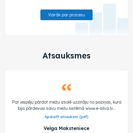
Vairāk par procesu
Atsauksmes
Par iespēju pārdot mežu izsolē uzzināju no paziņas, kura
bija pārdevusi savu mežu sistēmā www.e-silva.lv...
Apskatīt atsauksmi (pdf)
Velga Maksteniece