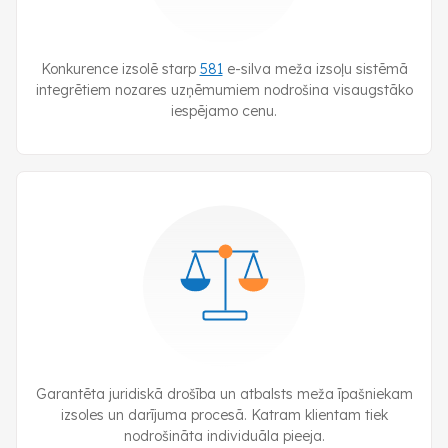
Konkurence izsolē starp
581
e-silva
meža izsoļu sistēmā
integrētiem nozares uzņēmumiem nodrošina visaugstāko
iespējamo cenu.
Garantēta juridiskā drošība un atbalsts meža īpašniekam
izsoles un darījuma procesā. Katram klientam tiek
nodrošināta individuāla pieeja.