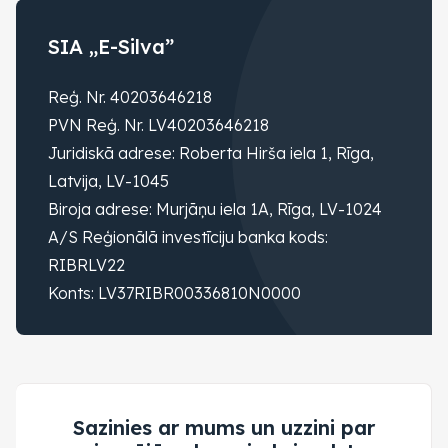
SIA „E-Silva”
Reģ. Nr. 40203646218
PVN Reģ. Nr. LV40203646218
Juridiskā adrese: Roberta Hirša iela 1, Rīga,
Latvija, LV-1045
Biroja adrese: Murjāņu iela 1A, Rīga, LV-1024
A/S Reģionālā investīciju banka kods:
RIBRLV22
Konts: LV37RIBR00336810N0000
Sazinies ar mums un uzzini par