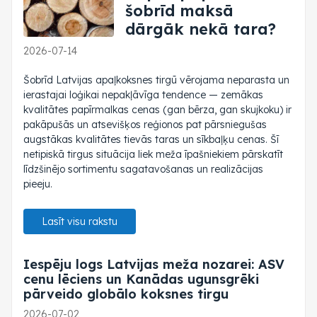
šobrīd maksā
dārgāk nekā tara?
2026-07-14
Šobrīd Latvijas apaļkoksnes tirgū vērojama neparasta un
ierastajai loģikai nepakļāvīga tendence — zemākas
kvalitātes papīrmalkas cenas (gan bērza, gan skujkoku) ir
pakāpušās un atsevišķos reģionos pat pārsniegušas
augstākas kvalitātes tievās taras un sīkbaļķu cenas. Šī
netipiskā tirgus situācija liek meža īpašniekiem pārskatīt
līdzšinējo sortimentu sagatavošanas un realizācijas
pieeju.
Lasīt visu rakstu
Iespēju logs Latvijas meža nozarei: ASV
cenu lēciens un Kanādas ugunsgrēki
pārveido globālo koksnes tirgu
2026-07-02