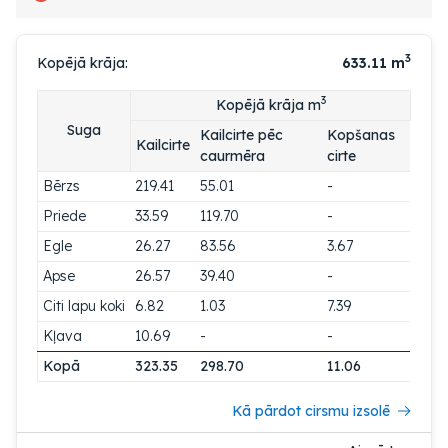
3
Kopējā krāja:
633.11
m
3
Kopējā krāja m
Suga
Kailcirte pēc
Kopšanas
Kailcirte
caurmēra
cirte
Bērzs
219.41
55.01
-
Priede
33.59
119.70
-
Egle
26.27
83.56
3.67
Apse
26.57
39.40
-
Citi lapu koki
6.82
1.03
7.39
Kļava
10.69
-
-
Kopā
323.35
298.70
11.06
Kā pārdot cirsmu izsolē