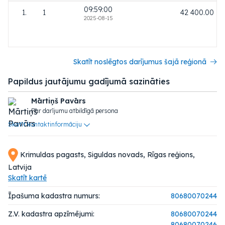
09:59:00
1.
1
42 400.00
2025-08-15
Skatīt noslēgtos darījumus šajā reģionā
Papildus jautājumu gadījumā sazināties
Mārtiņš Pavārs
Par darījumu atbildīgā persona
Skatīt kontaktinformāciju
Krimuldas pagasts, Siguldas novads, Rīgas reģions,
Latvija
Skatīt kartē
Īpašuma kadastra numurs:
80680070244
Z.V. kadastra apzīmējumi:
80680070244
80680070246