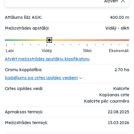
Aizvērt
Attālums līdz AGK:
400.00 m
Mežizstrādes apstākļi:
Vidēji - slikti
Labi
Vidēji
Slikti
Ekstremāli
Atvērt mežizstrādes apstākļu klasifikatoru
Cirsmu kopplatība:
2.70
ha
Sadalījums pa cirtes izpildes veidiem
Cirtes izpildes veidi:
Kailcirte
Kopšanas cirte
Kailcirte pēc caurmēra
Apmaksas termiņš:
22.08.2025
Mežizstrādes termiņš:
15.03.2026