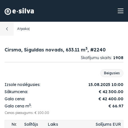
Atpakaļ
3
Cirsma, Siguldas novads, 633.11 m
, #2240
Skatījumu skaits:
1908
Beigusies
Izsole noslēgusies:
15.08.2025 10:00
Sākumcena:
€
42 300.00
Gala cena:
€
42 400.00
3
Gala cena m
:
€ 66.97
Cenas pieaugums: € 100.00
Nr.
Solītājs
Laiks
Solījums EUR