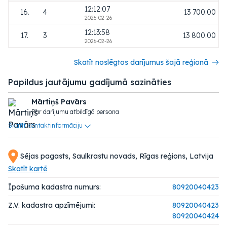
12:12:07
16.
4
13 700.00
2026-02-26
12:13:58
17.
3
13 800.00
2026-02-26
Skatīt noslēgtos darījumus šajā reģionā
Papildus jautājumu gadījumā sazināties
Mārtiņš Pavārs
Par darījumu atbildīgā persona
Skatīt kontaktinformāciju
Sējas pagasts, Saulkrastu novads, Rīgas reģions, Latvija
Skatīt kartē
Īpašuma kadastra numurs:
80920040423
Z.V. kadastra apzīmējumi:
80920040423
80920040424