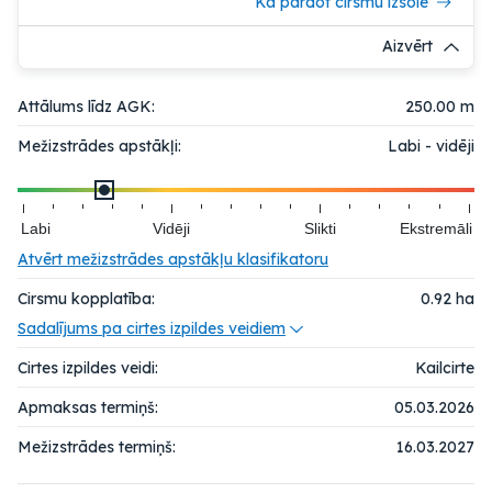
Kā pārdot cirsmu izsolē
Aizvērt
Attālums līdz AGK:
250.00 m
Mežizstrādes apstākļi:
Labi - vidēji
Labi
Vidēji
Slikti
Ekstremāli
Atvērt mežizstrādes apstākļu klasifikatoru
Cirsmu kopplatība:
0.92
ha
Sadalījums pa cirtes izpildes veidiem
Cirtes izpildes veidi:
Kailcirte
Apmaksas termiņš:
05.03.2026
Mežizstrādes termiņš:
16.03.2027