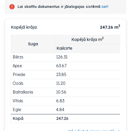
Lai skatītu dokumentus ir jāielogojas sistēmā
šeit!
3
Kopējā krāja:
247.26
m
3
Kopējā krāja m
Suga
Kailcirte
Bērzs
126.31
Apse
63.67
Priede
23.85
Ozols
11.20
Baltalksnis
10.56
Vītols
6.83
Egle
4.84
Kopā
247.26