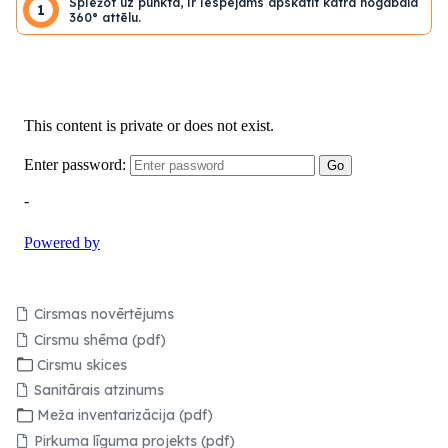
Spiežot uz punkta, ir iespējams apskatīt katra nogabala
1
360° attēlu.
Cirsmas novērtējums
Cirsmu shēma (pdf)
Cirsmu skices
Sanitārais atzinums
Meža inventarizācija (pdf)
Pirkuma līguma projekts (pdf)