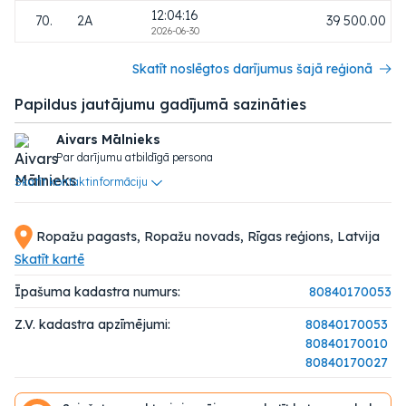
12:04:16
70.
2A
39 500.00
2026-06-30
Skatīt noslēgtos darījumus šajā reģionā
Papildus jautājumu gadījumā sazināties
Aivars Mālnieks
Par darījumu atbildīgā persona
Skatīt kontaktinformāciju
Ropažu pagasts, Ropažu novads, Rīgas reģions, Latvija
Skatīt kartē
Īpašuma kadastra numurs:
80840170053
Z.V. kadastra apzīmējumi:
80840170053
80840170010
80840170027
80840170032
80840170023