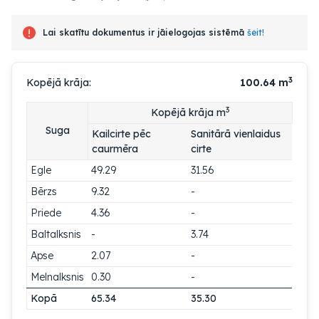
Lai skatītu dokumentus ir jāielogojas sistēmā
šeit!
3
Kopējā krāja:
100.64
m
3
Kopējā krāja m
Suga
Kailcirte pēc
Sanitārā vienlaidus
caurmēra
cirte
Egle
49.29
31.56
Bērzs
9.32
-
Priede
4.36
-
Baltalksnis
-
3.74
Apse
2.07
-
Melnalksnis
0.30
-
Kopā
65.34
35.30