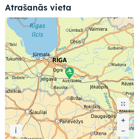
Atrašanās vieta
+
+
i
−
−