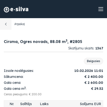
Atpakaļ
3
Cirsma, Ogres novads, 88.08 m
, #2805
Skatījumu skaits:
1367
Beigusies
Izsole noslēgusies:
10.02.2026 11:01
Sākumcena:
€
2 400.00
Gala cena:
€
2 600.00
3
Gala cena m
:
€ 29.52
Cenas pieaugums: € 200.00
Nr.
Solītājs
Laiks
Solījums EUR