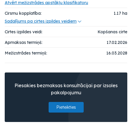
Atvērt mežizstrādes apstākļu klasifikatoru
Cirsmu kopplatība:
1.17
ha
Sadalījums pa cirtes izpildes veidiem
Cirtes izpildes veidi:
Kopšanas cirte
Apmaksas termiņš:
17.02.2026
Mežizstrādes termiņš:
16.03.2028
Piesakies bezmaksas konsultācijai par izsoles
pakalpojumu
Pieteikties