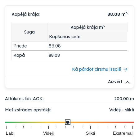
3
Kopējā krāja:
88.08
m
3
Kopējā krāja m
Suga
Kopšanas cirte
Priede
88.08
Kopā
88.08
Kā pārdot cirsmu izsolē
Aizvērt
Attālums līdz AGK:
200.00 m
Mežizstrādes apstākļi:
Vidēji - slikti
Labi
Vidēji
Slikti
Ekstremāli