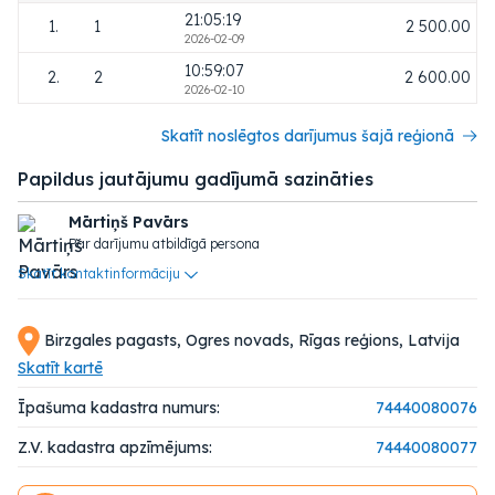
21:05:19
1.
1
2 500.00
2026-02-09
10:59:07
2.
2
2 600.00
2026-02-10
Skatīt noslēgtos darījumus šajā reģionā
Papildus jautājumu gadījumā sazināties
Mārtiņš Pavārs
Par darījumu atbildīgā persona
Skatīt kontaktinformāciju
Birzgales pagasts, Ogres novads, Rīgas reģions, Latvija
Skatīt kartē
Īpašuma kadastra numurs:
74440080076
Z.V. kadastra apzīmējums:
74440080077