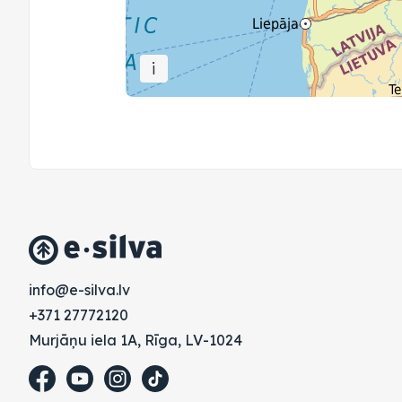
i
vl.avlis-e@ofni
+371 27772120
Murjāņu iela 1A, Rīga, LV-1024