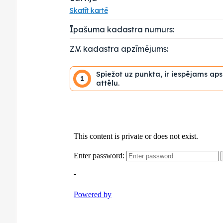
Skatīt kartē
Īpašuma kadastra numurs:
Z.V. kadastra apzīmējums:
Spiežot uz punkta, ir iespējams ap
1
attēlu.