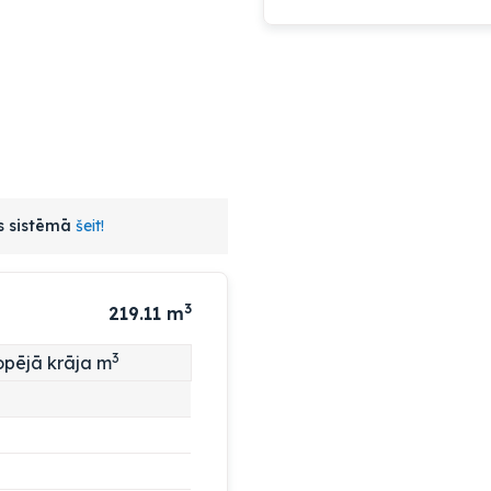
as sistēmā
šeit!
3
219.11
m
3
pējā krāja m