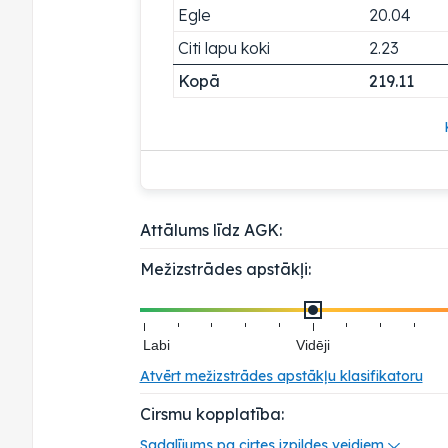
Egle
20.04
Citi lapu koki
2.23
Kopā
219.11
Attālums līdz AGK:
Mežizstrādes apstākļi:
Labi
Vidēji
Atvērt mežizstrādes apstākļu klasifikatoru
Cirsmu kopplatība:
Sadalījums pa cirtes izpildes veidiem