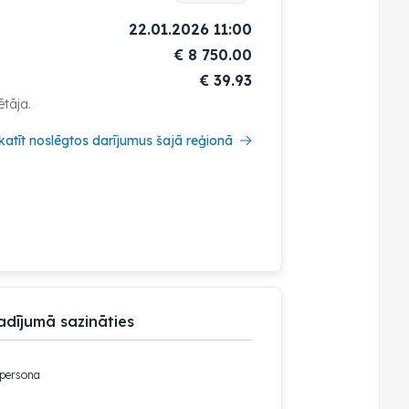
22.01.2026 11:00
€
8 750.00
€ 39.93
ētāja.
katīt noslēgtos darījumus šajā reģionā
adījumā sazināties
 persona