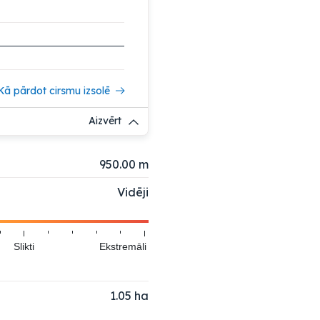
Kā pārdot cirsmu izsolē
Aizvērt
950.00 m
Vidēji
Slikti
Ekstremāli
1.05
ha