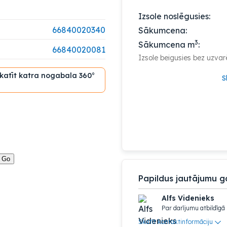
Izsole noslēgusies:
66840020340
Sākumcena:
3
Sākumcena m
:
66840020081
Izsole beigusies bez uzvar
skatīt katra nogabala 360°
S
Papildus jautājumu g
Alfs Videnieks
Par darījumu atbildīgā
Skatīt kontaktinformāciju