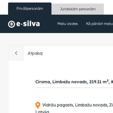
Privātpersonām
Juridiskām personām
Mežu izsoles
Kā pārdot mežu
Atpakaļ
3
Cirsma, Limbažu novads, 219.11 m
, 
Vidrižu pagasts, Limbažu novads, Z
Latvija