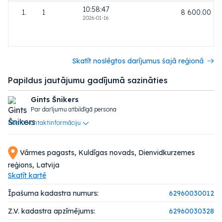
10:58:47
1.
1
8 600.00
2026-01-16
Skatīt noslēgtos darījumus šajā reģionā
Papildus jautājumu gadījumā sazināties
Gints Šnikers
Par darījumu atbildīgā persona
Skatīt kontaktinformāciju
Vārmes pagasts, Kuldīgas novads, Dienvidkurzemes
reģions, Latvija
Skatīt kartē
Īpašuma kadastra numurs:
62960030012
Z.V. kadastra apzīmējums:
62960030328