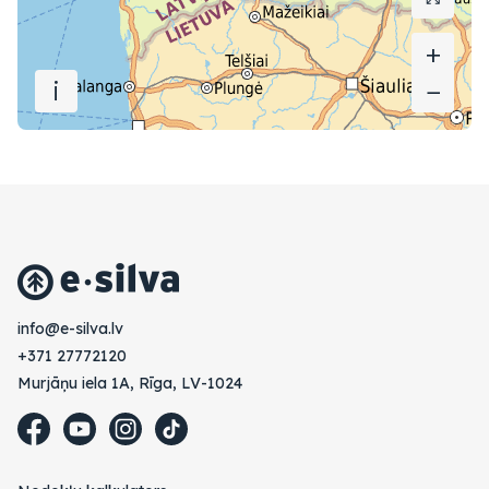
+
+
i
−
−
vl.avlis-e@ofni
+371 27772120
Murjāņu iela 1A, Rīga, LV-1024