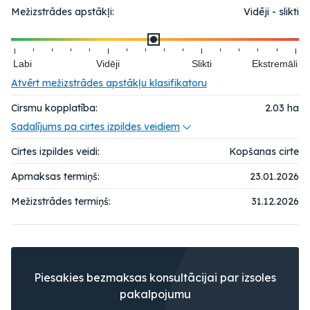
Mežizstrādes apstākļi:
Vidēji - slikti
Labi
Vidēji
Slikti
Ekstremāli
Atvērt mežizstrādes apstākļu klasifikatoru
Cirsmu kopplatība:
2.03
ha
Sadalījums pa cirtes izpildes veidiem
Cirtes izpildes veidi:
Kopšanas cirte
Apmaksas termiņš:
23.01.2026
Mežizstrādes termiņš:
31.12.2026
Piesakies bezmaksas konsultācijai par izsoles
pakalpojumu