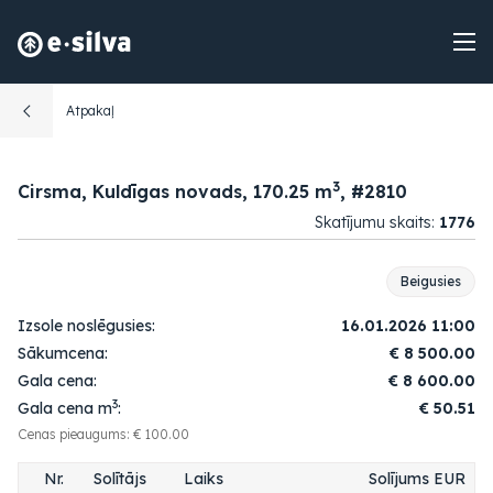
Atpakaļ
3
Cirsma, Kuldīgas novads, 170.25 m
, #2810
Skatījumu skaits:
1776
Beigusies
Izsole noslēgusies:
16.01.2026 11:00
Sākumcena:
€
8 500.00
Gala cena:
€
8 600.00
3
Gala cena m
:
€ 50.51
Cenas pieaugums: € 100.00
Nr.
Solītājs
Laiks
Solījums EUR