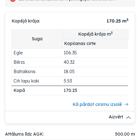
3
Kopējā krāja:
170.25
m
3
Kopējā krāja m
Suga
Kopšanas cirte
Egle
106.35
Bērzs
40.32
Baltalksnis
18.05
Citi lapu koki
5.53
Kopā
170.25
Kā pārdot cirsmu izsolē
Aizvērt
Attālums līdz AGK:
500.00 m