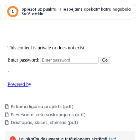
Spiežot uz punkta, ir iespējams apskatīt katra nogabala
1
360° attēlu.
Pirkuma līguma projekts (pdf)
Pievešanas ceļa saskaņojums (pdf)
Dastlapas, skices, shēmas (pdf)
Lai skatītu dokumentus ir jāielogojas sistēmā
šeit!