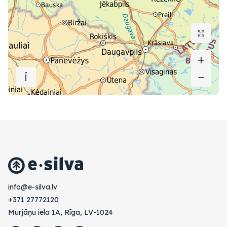
+
+
i
−
−
vl.avlis-e@ofni
+371 27772120
Murjāņu iela 1A, Rīga, LV-1024