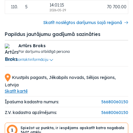
14:01:15
110.
5
70 700.00
2026-05-29
Skatīt noslēgtos darījumus šajā reģionā
Papildus jautājumu gadījumā sazināties
Artūrs Broks
Par darījumu atbildīgā persona
Skatīt kontaktinformāciju
Krustpils pagasts, Jēkabpils novads, Sēlijas reģions,
Latvija
Skatīt kartē
Īpašuma kadastra numurs:
56680060150
Z.V. kadastra apzīmējums:
56680060150
Spiežot uz punkta, ir iespējams apskatīt katra nogabala
1
360° attēlu.