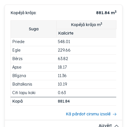
3
Kopējā krāja:
881.84
m
3
Kopējā krāja m
Suga
Kailcirte
Priede
548.01
Egle
229.66
Bērzs
63.82
Apse
18.17
Blīgzna
11.36
Baltalksnis
10.19
Citi lapu koki
0.63
Kopā
881.84
Kā pārdot cirsmu izsolē
Aizvērt