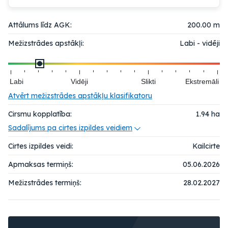
Attālums līdz AGK:
200.00 m
Mežizstrādes apstākļi:
Labi - vidēji
Labi
Vidēji
Slikti
Ekstremāli
Atvērt mežizstrādes apstākļu klasifikatoru
Cirsmu kopplatība:
1.94
ha
Sadalījums pa cirtes izpildes veidiem
Cirtes izpildes veidi:
Kailcirte
Apmaksas termiņš:
05.06.2026
Mežizstrādes termiņš:
28.02.2027