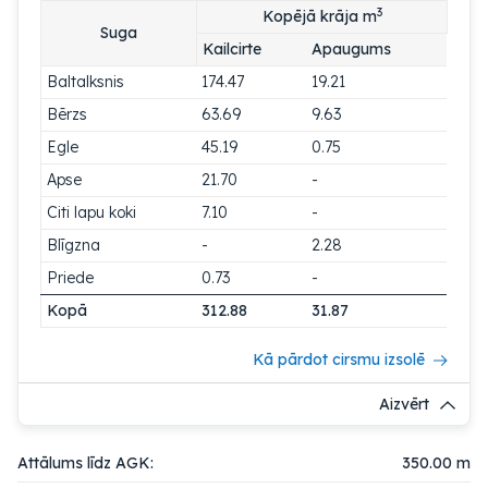
3
Kopējā krāja m
Suga
Kailcirte
Apaugums
Baltalksnis
174.47
19.21
Bērzs
63.69
9.63
Egle
45.19
0.75
Apse
21.70
-
Citi lapu koki
7.10
-
Blīgzna
-
2.28
Priede
0.73
-
Kopā
312.88
31.87
Kā pārdot cirsmu izsolē
Aizvērt
Attālums līdz AGK:
350.00 m