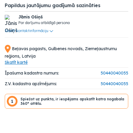
Papildus jautājumu gadījumā sazināties
Jānis Ošiņš
Par darījumu atbildīgā persona
Skatīt kontaktinformāciju
Beļavas pagasts, Gulbenes novads, Ziemeļaustrumu
reģions, Latvija
Skatīt kartē
Īpašuma kadastra numurs:
50440040055
Z.V. kadastra apzīmējums:
50440040055
Spiežot uz punkta, ir iespējams apskatīt katra nogabala
1
360° attēlu.