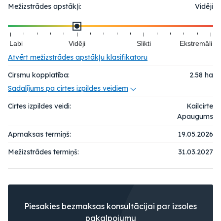
Mežizstrādes apstākļi:
Vidēji
Labi
Vidēji
Slikti
Ekstremāli
Atvērt mežizstrādes apstākļu klasifikatoru
Cirsmu kopplatība:
2.58
ha
Sadalījums pa cirtes izpildes veidiem
Cirtes izpildes veidi:
Kailcirte
Apaugums
Apmaksas termiņš:
19.05.2026
Mežizstrādes termiņš:
31.03.2027
Piesakies bezmaksas konsultācijai par izsoles
pakalpojumu