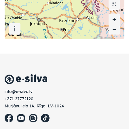
+
+
i
−
−
vl.avlis-e@ofni
+371 27772120
Murjāņu iela 1A, Rīga, LV-1024