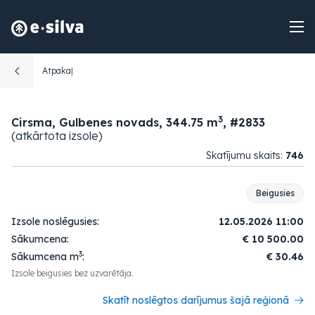
Atpakaļ
3
Cirsma, Gulbenes novads, 344.75 m
, #2833
(atkārtota izsole)
Skatījumu skaits:
746
Beigusies
Izsole noslēgusies:
12.05.2026 11:00
Sākumcena:
€
10 500.00
3
Sākumcena m
:
€ 30.46
Izsole beigusies bez uzvarētāja.
Skatīt noslēgtos darījumus šajā reģionā