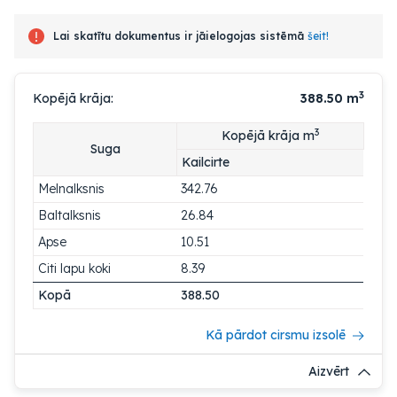
Lai skatītu dokumentus ir jāielogojas sistēmā
šeit!
3
Kopējā krāja:
388.50
m
3
Kopējā krāja m
Suga
Kailcirte
Melnalksnis
342.76
Baltalksnis
26.84
Apse
10.51
Citi lapu koki
8.39
Kopā
388.50
Kā pārdot cirsmu izsolē
Aizvērt