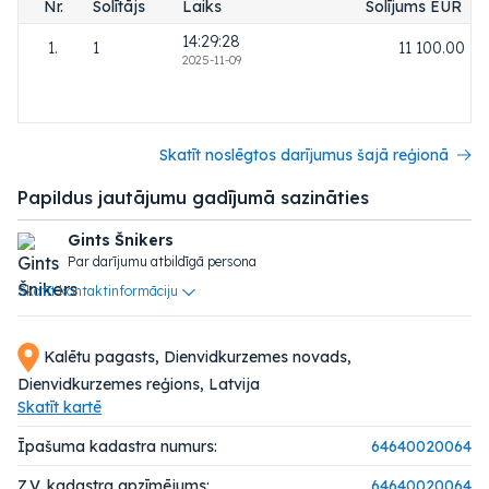
Nr.
Solītājs
Laiks
Solījums EUR
14:29:28
1.
1
11 100.00
2025-11-09
Skatīt noslēgtos darījumus šajā reģionā
Papildus jautājumu gadījumā sazināties
Gints Šnikers
Par darījumu atbildīgā persona
Skatīt kontaktinformāciju
Kalētu pagasts, Dienvidkurzemes novads,
Dienvidkurzemes reģions, Latvija
Skatīt kartē
Īpašuma kadastra numurs:
64640020064
Z.V. kadastra apzīmējums:
64640020064