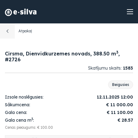
Atpakaļ
3
Cirsma, Dienvidkurzemes novads, 388.50 m
,
#2726
Skatījumu skaits:
1583
Beigusies
Izsole noslēgusies:
12.11.2025 12:00
Sākumcena:
€
11 000.00
Gala cena:
€
11 100.00
3
Gala cena m
:
€ 28.57
Cenas pieaugums: € 100.00