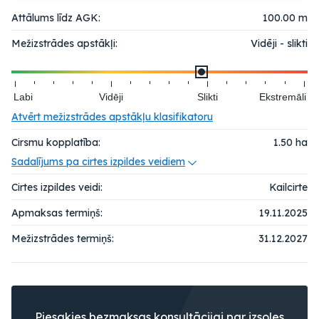
Attālums līdz AGK:
100.00 m
Mežizstrādes apstākļi:
Vidēji - slikti
Labi
Vidēji
Slikti
Ekstremāli
Atvērt mežizstrādes apstākļu klasifikatoru
Cirsmu kopplatība:
1.50
ha
Sadalījums pa cirtes izpildes veidiem
Cirtes izpildes veidi:
Kailcirte
Apmaksas termiņš:
19.11.2025
Mežizstrādes termiņš:
31.12.2027
Piesakies bezmaksas konsultācijai par izsoles