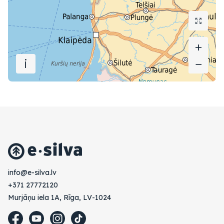
+
+
i
−
−
vl.avlis-e@ofni
+371 27772120
Murjāņu iela 1A, Rīga, LV-1024