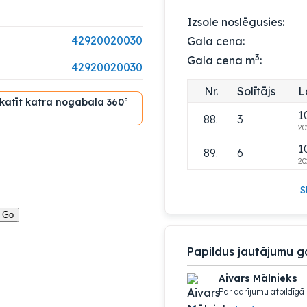
1
85.
6
Izsole noslēgusies:
20
42920020030
Gala cena:
1
86.
3
3
Gala cena m
:
20
42920020030
1
87.
6
Nr.
Solītājs
L
20
skatīt katra nogabala 360°
1
88.
3
20
1
89.
6
20
S
Papildus jautājumu g
Aivars Mālnieks
Par darījumu atbildīgā