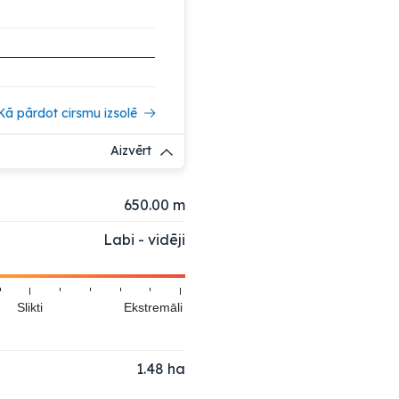
Kā pārdot cirsmu izsolē
Aizvērt
650.00 m
Labi - vidēji
Slikti
Ekstremāli
1.48
ha