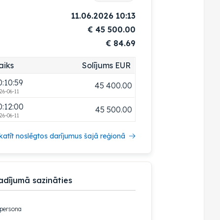
0:08:00
45 100.00
11.06.2026 10:13
26-06-11
€
45 500.00
0:08:58
45 200.00
€ 84.69
26-06-11
0:09:59
45 300.00
aiks
Solījums EUR
26-06-11
0:10:59
45 400.00
26-06-11
0:12:00
45 500.00
26-06-11
katīt noslēgtos darījumus šajā reģionā
adījumā sazināties
 persona