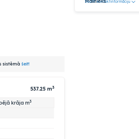
Skatīt kontaktinformāciju
as sistēmā
šeit!
3
537.25
m
3
pējā krāja m