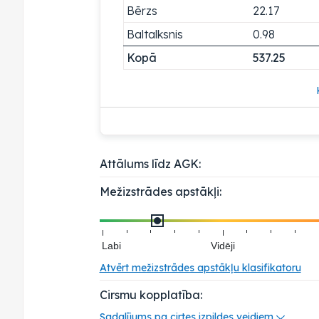
Bērzs
22.17
Baltalksnis
0.98
Kopā
537.25
Attālums līdz AGK:
Mežizstrādes apstākļi:
Labi
Vidēji
Atvērt mežizstrādes apstākļu klasifikatoru
Cirsmu kopplatība:
Sadalījums pa cirtes izpildes veidiem