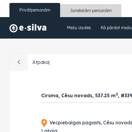
Privātpersonām
Juridiskām personām
Mežu izsoles
Kā pārdot mežu
Atpakaļ
3
Cirsma, Cēsu novads, 537.25 m
, #33
Vecpiebalgas pagasts, Cēsu novads,
Latvija