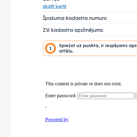
Skatīt kartē
Īpašuma kadastra numurs:
Z.V. kadastra apzīmējums:
Spiežot uz punkta, ir iespējams ap
1
attēlu.