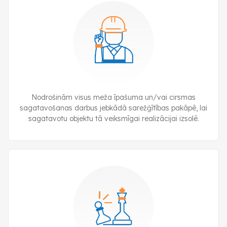
Nodrošinām visus meža īpašuma un/vai cirsmas
sagatavošanas darbus jebkādā sarežģītības pakāpē, lai
sagatavotu objektu tā veiksmīgai realizācijai izsolē.