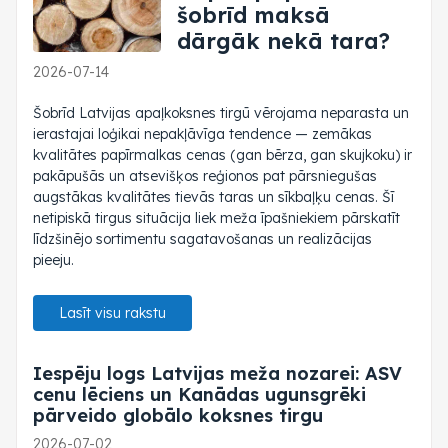
šobrīd maksā
dārgāk nekā tara?
2026-07-14
Šobrīd Latvijas apaļkoksnes tirgū vērojama neparasta un
ierastajai loģikai nepakļāvīga tendence — zemākas
kvalitātes papīrmalkas cenas (gan bērza, gan skujkoku) ir
pakāpušās un atsevišķos reģionos pat pārsniegušas
augstākas kvalitātes tievās taras un sīkbaļķu cenas. Šī
netipiskā tirgus situācija liek meža īpašniekiem pārskatīt
līdzšinējo sortimentu sagatavošanas un realizācijas
pieeju.
Lasīt visu rakstu
Iespēju logs Latvijas meža nozarei: ASV
cenu lēciens un Kanādas ugunsgrēki
pārveido globālo koksnes tirgu
2026-07-02