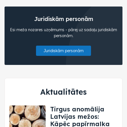
Juridiskām personām
Esi meža nozares uzņēmums - pārej uz sadaļu juridiskām
personām.
Juridiskām personām
Aktualitātes
Tirgus anomālija
Latvijas mežos:
Kāpēc papīrmalka