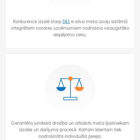
Konkurence izsolē starp
581
e-silva
meža izsoļu sistēmā
integrētiem nozares uzņēmumiem nodrošina visaugstāko
iespējamo cenu.
Garantēta juridiskā drošība un atbalsts meža īpašniekam
izsoles un darījuma procesā. Katram klientam tiek
nodrošināta individuāla pieeja.