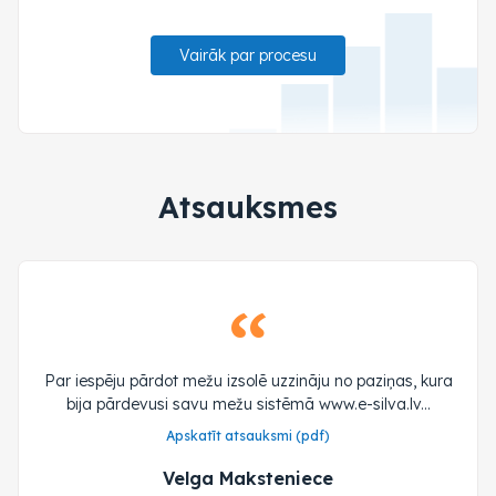
Vairāk par procesu
Atsauksmes
Par iespēju pārdot mežu izsolē uzzināju no paziņas, kura
bija pārdevusi savu mežu sistēmā www.e-silva.lv...
Apskatīt atsauksmi (pdf)
Velga Maksteniece