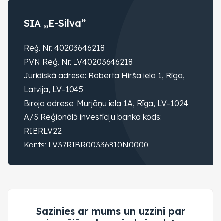
SIA „E-Silva”
Reģ. Nr. 40203646218
PVN Reģ. Nr. LV40203646218
Juridiskā adrese: Roberta Hirša iela 1, Rīga,
Latvija, LV-1045
Biroja adrese: Murjāņu iela 1A, Rīga, LV-1024
A/S Reģionālā investīciju banka kods:
RIBRLV22
Konts: LV37RIBR00336810N0000
Sazinies ar mums un uzzini par