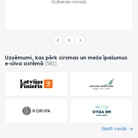
Gulbenes novads
Uzņēmumi, kas pērk cirsmas un meža īpašumus
e-silva
sistēmā
(581)
Skatīt vairāk