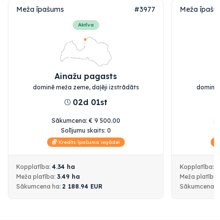
Meža īpašums
#3977
Meža īpašu
Aktīva
Ainažu pagasts
dominē meža zeme, daļēji izstrādāts
dominē 
02d 01st
Sākumcena
:
€
9 500.00
S
Solījumu skaits:
0
Kredīts īpašuma iegādei
Kopplatība:
4.34
ha
Kopplatība:
1
Meža platība:
3.49
ha
Meža platība
Sākumcena
ha:
2 188.94
EUR
Sākumcena
h