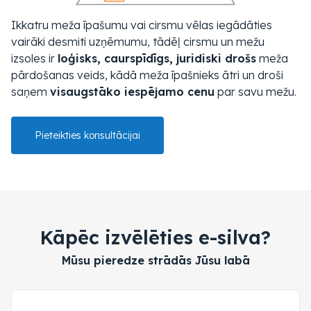
Ikkatru meža īpašumu vai cirsmu vēlas iegādāties
vairāki desmiti uzņēmumu, tādēļ cirsmu un mežu
izsoles ir
loģisks, caurspīdīgs, juridiski drošs
meža
pārdošanas veids, kādā meža īpašnieks ātri un droši
saņem
visaugstāko iespējamo cenu
par savu mežu.
Pieteikties konsultācijai
Kāpēc izvēlēties e-silva?
Mūsu pieredze strādās Jūsu labā