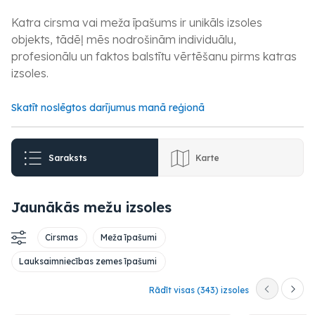
Katra cirsma vai meža īpašums ir unikāls izsoles
objekts, tādēļ mēs nodrošinām individuālu,
profesionālu un faktos balstītu vērtēšanu pirms katras
izsoles.
Skatīt noslēgtos darījumus manā reģionā
Saraksts
Karte
Jaunākās mežu izsoles
Cirsmas
Meža īpašumi
Lauksaimniecības zemes īpašumi
Rādīt visas (343) izsoles